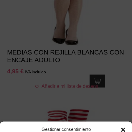
MEDIAS CON REJILLA BLANCAS CON
ENCAJE ADULTO
4,95
€
IVA incluido
Añadir a mi lista de deseos
Gestionar consentimiento