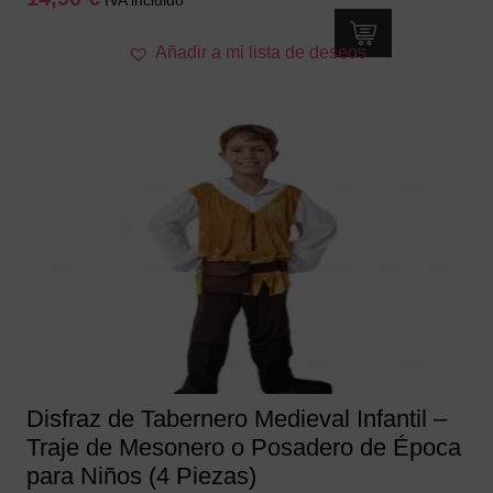
Este
Añadir a mi lista de deseos
producto
tiene
múltiples
variantes.
Las
opciones
se
pueden
elegir
en
la
página
de
producto
Disfraz de Tabernero Medieval Infantil –
Traje de Mesonero o Posadero de Época
para Niños (4 Piezas)