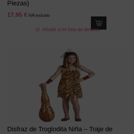
Piezas)
17,95
€
IVA incluido
Este
Añadir a mi lista de deseos
producto
tiene
múltiples
variantes.
Las
opciones
se
pueden
elegir
en
la
página
de
producto
Disfraz de Troglodita Niña – Traje de