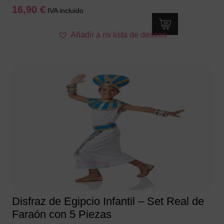
16,90
€
IVA incluido
Este
Añadir a mi lista de deseos
producto
tiene
múltiples
variantes.
Las
opciones
se
pueden
elegir
en
la
página
de
producto
Disfraz de Egipcio Infantil – Set Real de
Faraón con 5 Piezas