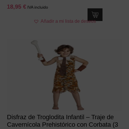
18,95
€
IVA incluido
Este
Añadir a mi lista de deseos
producto
tiene
múltiples
variantes.
Las
opciones
se
pueden
elegir
en
la
página
de
producto
Disfraz de Troglodita Infantil – Traje de
Cavernícola Prehistórico con Corbata (3