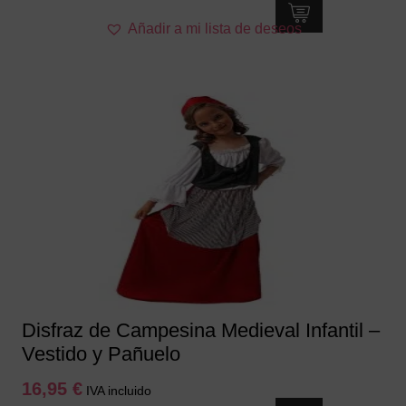
Este
Añadir a mi lista de deseos
producto
tiene
múltiples
variantes.
Las
opciones
se
pueden
elegir
en
la
página
de
producto
Disfraz de Campesina Medieval Infantil –
Vestido y Pañuelo
16,95
€
IVA incluido