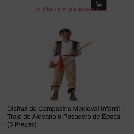
Este
Añadir a mi lista de deseos
producto
tiene
múltiples
variantes.
Las
opciones
se
pueden
elegir
en
la
página
de
producto
Disfraz de Campesino Medieval Infantil –
Traje de Aldeano o Posadero de Época
(5 Piezas)