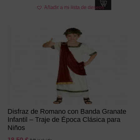
Este
Añadir a mi lista de deseos
producto
tiene
múltiples
variantes.
Las
opciones
se
pueden
elegir
en
la
página
de
producto
Disfraz de Romano con Banda Granate
Infantil – Traje de Época Clásica para
Niños
18,50
€