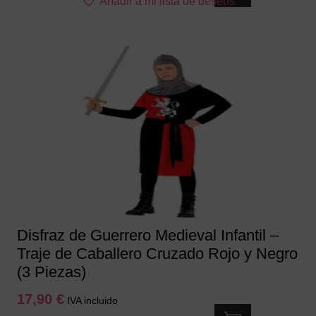
Añadir a mi lista de deseos
producto
tiene
múltiples
variantes.
Las
opciones
se
pueden
elegir
en
la
página
de
producto
Disfraz de Guerrero Medieval Infantil –
Traje de Caballero Cruzado Rojo y Negro
(3 Piezas)
17,90
€
IVA incluido