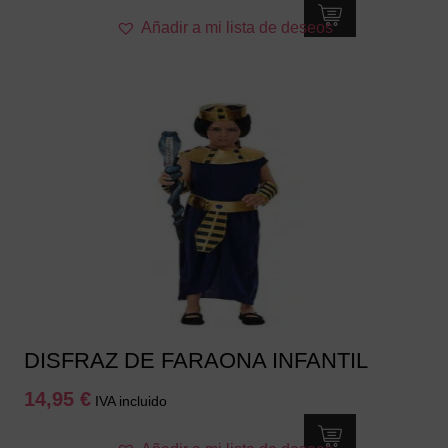
Este
Añadir a mi lista de deseos
producto
tiene
múltiples
variantes.
Las
opciones
se
pueden
elegir
en
la
página
de
producto
DISFRAZ DE FARAONA INFANTIL
14,95
€
IVA incluido
Este