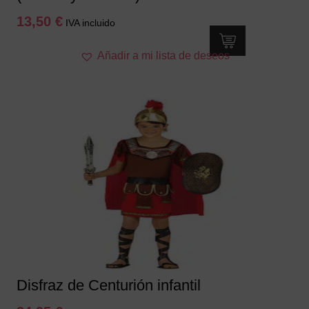
13,50
€
IVA incluido
Este
Añadir a mi lista de deseos
producto
tiene
múltiples
variantes.
Las
opciones
se
pueden
elegir
en
la
página
de
producto
Disfraz de Centurión infantil