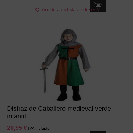
Este
Añadir a mi lista de deseos
producto
tiene
múltiples
variantes.
Las
opciones
se
pueden
elegir
en
la
página
de
producto
Disfraz de Caballero medieval verde
infantil
20,95
€
IVA incluido