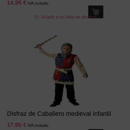
14,95
€
IVA incluido
Este
Añadir a mi lista de deseos
producto
tiene
múltiples
variantes.
Las
opciones
se
pueden
elegir
en
la
página
de
producto
Disfraz de Caballero medieval infantil
17,95
€
IVA incluido