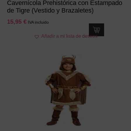
Cavernícola Prehistórica con Estampado
de Tigre (Vestido y Brazaletes)
15,95
€
IVA incluido
Este
Añadir a mi lista de deseos
producto
tiene
múltiples
variantes.
Las
opciones
se
pueden
elegir
en
la
página
de
producto