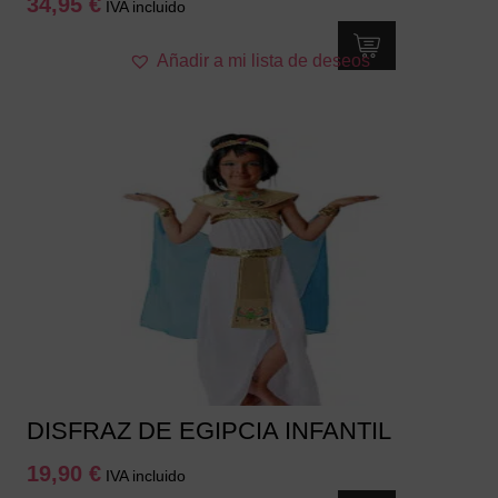
34,95
€
IVA incluido
Este
Añadir a mi lista de deseos
producto
tiene
múltiples
variantes.
Las
opciones
se
pueden
elegir
en
la
página
de
producto
DISFRAZ DE EGIPCIA INFANTIL
19,90
€
IVA incluido