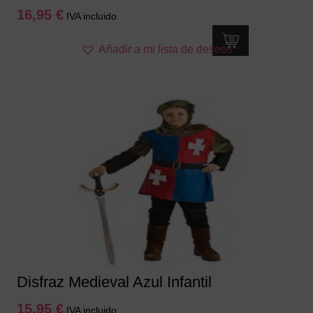
16,95
€
IVA incluido
Este
Añadir a mi lista de deseos
producto
tiene
múltiples
variantes.
Las
opciones
se
pueden
elegir
en
la
página
de
producto
Disfraz Medieval Azul Infantil
15,95
€
IVA incluido