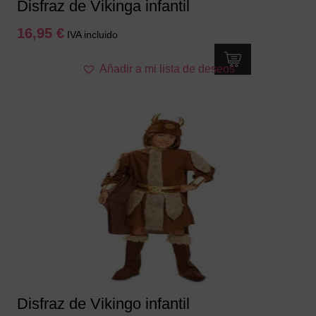
Disfraz de Vikinga infantil
16,95
€
IVA incluido
Este
Añadir a mi lista de deseos
producto
tiene
múltiples
variantes.
Las
opciones
se
pueden
elegir
en
la
página
de
producto
Disfraz de Vikingo infantil