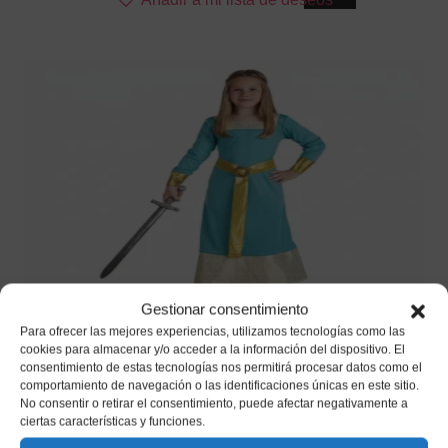
producto
tiene
múltiples
variantes.
Las
opciones
se
pueden
elegir
en
la
página
de
Gestionar consentimiento
producto
Disfraz de Princesa Medieval Infantil –
Para ofrecer las mejores experiencias, utilizamos tecnologías como las
cookies para almacenar y/o acceder a la información del dispositivo. El
Vestido de Época Azul Turquesa y
consentimiento de estas tecnologías nos permitirá procesar datos como el
Cinturón (2 Piezas)
comportamiento de navegación o las identificaciones únicas en este sitio.
No consentir o retirar el consentimiento, puede afectar negativamente a
18,50
€
ciertas características y funciones.
IVA incluido