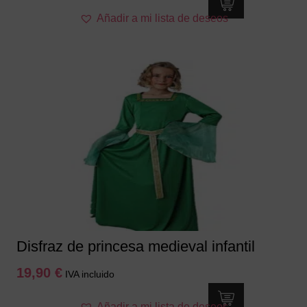
Este
Añadir a mi lista de deseos
producto
tiene
múltiples
variantes.
Las
opciones
se
pueden
elegir
en
la
página
de
producto
Disfraz de princesa medieval infantil
19,90
€
IVA incluido
Este
Añadir a mi lista de deseos