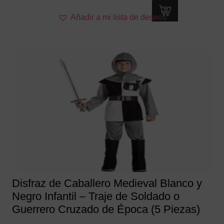
Este
Añadir a mi lista de deseos
producto
tiene
múltiples
variantes.
Las
opciones
se
pueden
elegir
en
la
página
de
producto
Disfraz de Caballero Medieval Blanco y
Negro Infantil – Traje de Soldado o
Guerrero Cruzado de Época (5 Piezas)