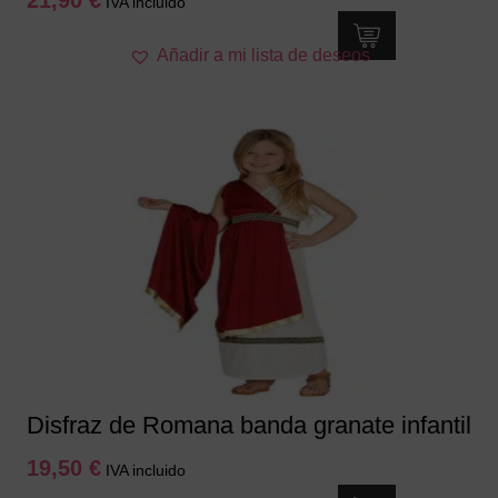
IVA incluido
Este
Añadir a mi lista de deseos
producto
tiene
múltiples
variantes.
Las
opciones
se
pueden
elegir
en
la
página
de
producto
Disfraz de Romana banda granate infantil
19,50
€
IVA incluido