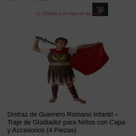
Este
Añadir a mi lista de deseos
producto
tiene
múltiples
variantes.
Las
opciones
se
pueden
elegir
en
la
página
de
producto
Disfraz de Guerrero Romano Infantil –
Traje de Gladiador para Niños con Capa
y Accesorios (4 Piezas)