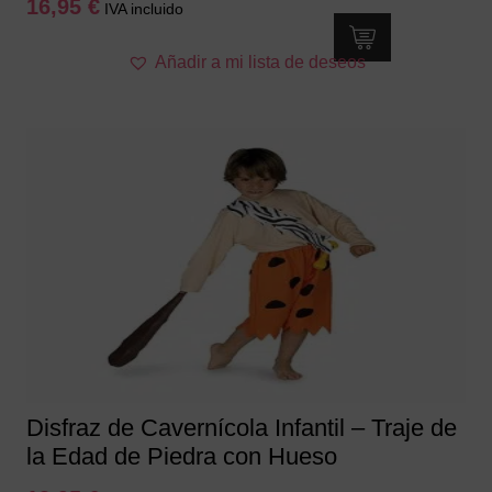
16,95
€
IVA incluido
Este
Añadir a mi lista de deseos
producto
tiene
múltiples
variantes.
Las
opciones
se
pueden
elegir
en
la
página
de
producto
Disfraz de Cavernícola Infantil – Traje de
la Edad de Piedra con Hueso