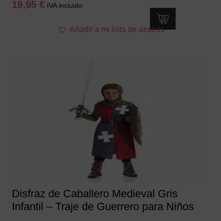
19,95
€
IVA incluido
Este
Añadir a mi lista de deseos
producto
tiene
múltiples
variantes.
Las
opciones
se
pueden
elegir
en
la
página
de
producto
Disfraz de Caballero Medieval Gris
Infantil – Traje de Guerrero para Niños