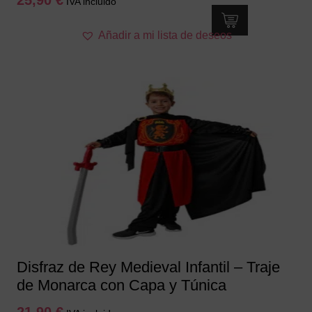
25,90
€
IVA incluido
Este
Añadir a mi lista de deseos
producto
tiene
múltiples
variantes.
Las
opciones
se
pueden
elegir
en
la
página
de
producto
Disfraz de Rey Medieval Infantil – Traje
de Monarca con Capa y Túnica
21,90
€