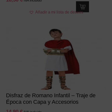
IVA incluido
Este
Añadir a mi lista de deseos
producto
tiene
múltiples
variantes.
Las
opciones
se
pueden
elegir
en
la
página
de
producto
Disfraz de Romano Infantil – Traje de
Época con Capa y Accesorios
14,90
€
IVA incluido