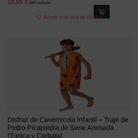
13,95
€
IVA incluido
Este
Añadir a mi lista de deseos
producto
tiene
múltiples
variantes.
Las
opciones
se
pueden
elegir
en
la
página
de
producto
Disfraz de Cavernícola Infantil – Traje de
Pedro Picapiedra de Serie Animada
(Túnica y Corbata)