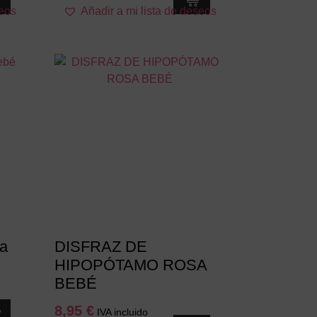
seos
Añadir a mi lista de deseos
producto
tiene
múltiples
variantes.
Las
opciones
se
pueden
elegir
en
la
página
de
producto
ra
DISFRAZ DE
HIPOPÓTAMO ROSA
BEBÉ
8,95
€
IVA incluido