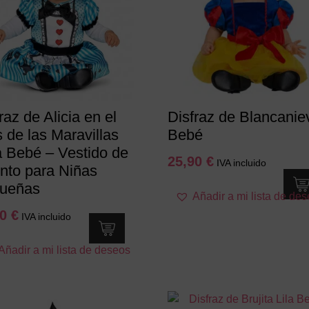
raz de Alicia en el
Disfraz de Blancanie
 de las Maravillas
Bebé
a Bebé – Vestido de
25,90
€
IVA incluido
nto para Niñas
Este
ueñas
Añadir a mi lista de de
producto
90
€
IVA incluido
tiene
múltiples
Este
Añadir a mi lista de deseos
variantes.
producto
Las
tiene
opciones
múltiples
se
variantes.