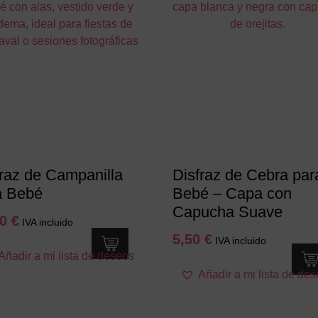
Las
Las
opciones
opciones
se
se
pueden
pueden
elegir
elegir
en
en
la
la
página
página
de
de
producto
producto
fraz de Campanilla
Disfraz de Cebra par
a Bebé
Bebé – Capa con
Capucha Suave
90
€
IVA incluido
5,50
€
IVA incluido
Este
Añadir a mi lista de deseos
producto
Este
Añadir a mi lista de de
tiene
producto
múltiples
tiene
variantes.
múltiples