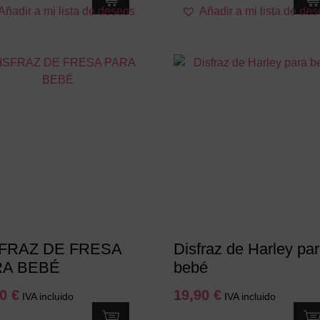
Añadir a mi lista de deseos
Añadir a mi lista de de
producto
producto
tiene
tiene
múltiples
múltiples
variantes.
variantes.
Las
Las
opciones
opciones
se
se
pueden
pueden
elegir
elegir
en
en
la
la
página
página
de
de
producto
producto
FRAZ DE FRESA
Disfraz de Harley pa
RA BEBÉ
bebé
50
€
19,90
€
IVA incluido
IVA incluido
Este
Este