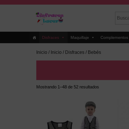
Skip
to
Busca
Cuando
content
por:
Skip
to
Content
Disfraces
Maquillaje
Complementos
Inicio
/
Inicio
/
Disfraces
/ Bebés
Bebés
Mostrando 1–48 de 52 resultados