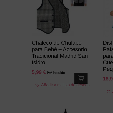
Chaleco de Chulapo
Disf
para Bebé – Accesorio
País
Tradicional Madrid San
par
Isidro
Cue
Peq
5,99
€
IVA incluido
18,
Este
Añadir a mi lista de deseos
producto
tiene
múltiples
variantes.
Las