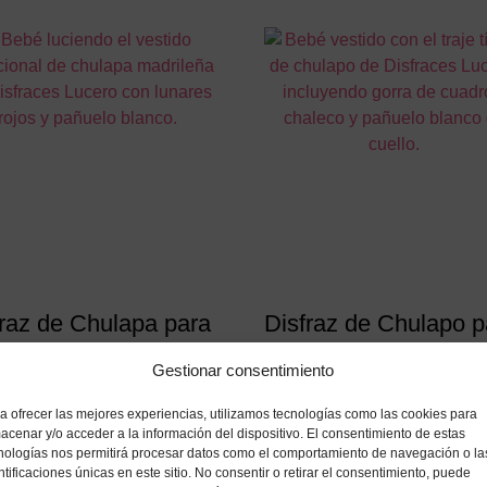
Las
variantes.
opciones
Las
se
opciones
pueden
se
elegir
pueden
en
elegir
la
en
página
la
de
página
producto
de
producto
fraz de Chulapa para
Disfraz de Chulapo p
é – Vestido
Bebé – Conjunto
Gestionar consentimiento
icional y Pañuelo
Tradicional Madrileñ
5 Piezas
a ofrecer las mejores experiencias, utilizamos tecnologías como las cookies para
95
€
IVA incluido
acenar y/o acceder a la información del dispositivo. El consentimiento de estas
13,95
€
IVA incluido
nologías nos permitirá procesar datos como el comportamiento de navegación o la
Este
ntificaciones únicas en este sitio. No consentir o retirar el consentimiento, puede
Añadir a mi lista de deseos
producto
Este