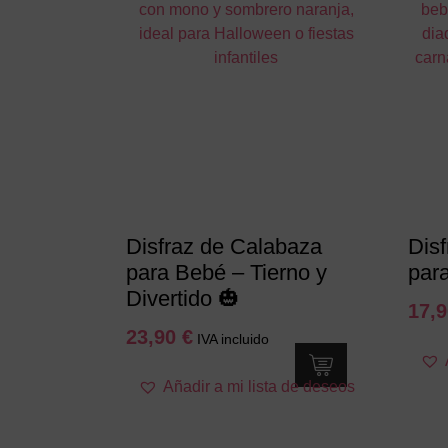
Las
opciones
se
pueden
elegir
en
la
página
de
producto
Disfraz de Calabaza
Dis
para Bebé – Tierno y
par
Divertido 🎃
17,
23,90
€
IVA incluido
Este
Añadir a mi lista de deseos
producto
tiene
múltiples