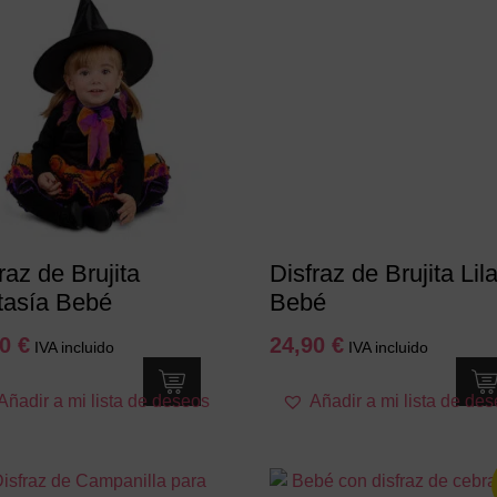
pueden
Las
elegir
opciones
en
se
la
pueden
página
elegir
de
en
producto
la
página
de
producto
raz de Brujita
Disfraz de Brujita Lil
tasía Bebé
Bebé
90
€
24,90
€
IVA incluido
IVA incluido
Este
Este
Añadir a mi lista de deseos
Añadir a mi lista de de
producto
producto
tiene
tiene
múltiples
múltiples
variantes.
variantes.