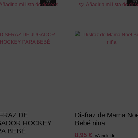
Añadir a mi lista de deseos
Añadir a mi lista de de
producto
producto
tiene
tiene
múltiples
múltiples
variantes.
variantes.
Las
Las
opciones
opciones
se
se
pueden
pueden
elegir
elegir
en
en
la
la
página
página
de
de
producto
producto
FRAZ DE
Disfraz de Mama Noe
GADOR HOCKEY
Bebé niña
RA BEBÉ
8,95
€
IVA incluido