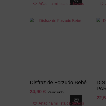
Añadir a mi lista de deseos
producto
tiene
múltiples
variantes.
Las
opciones
se
pueden
elegir
en
la
página
de
producto
Disfraz de Forzudo Bebé
DIS
PA
24,90
€
IVA incluido
22,
Este
Añadir a mi lista de deseos
producto