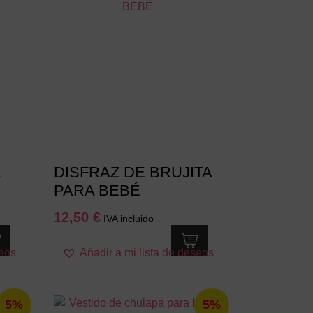
pueden
elegir
en
la
página
de
producto
a
DISFRAZ DE BRUJITA
PARA BEBÉ
12,50
€
IVA incluido
Este
seos
Añadir a mi lista de deseos
producto
tiene
múltiples
5%
5%
variantes.