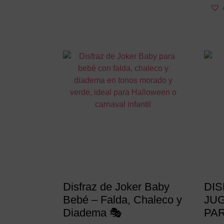
tiene
múltiples
variantes.
Las
opciones
se
pueden
elegir
en
la
página
de
producto
Disfraz de Joker Baby
DIS
Bebé – Falda, Chaleco y
JU
Diadema 🎭
PA