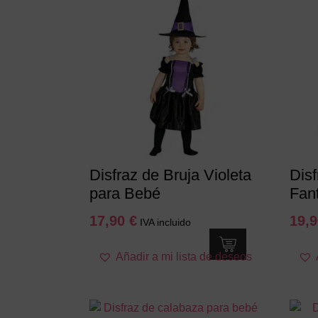
opciones
se
pueden
elegir
en
la
página
de
producto
Disfraz de Bruja Violeta
Disf
para Bebé
Fan
17,90
€
19,
IVA incluido
Este
Añadir a mi lista de deseos
producto
tiene
múltiples
variantes.