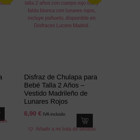
Las
opciones
se
pueden
elegir
en
la
página
de
producto
a
Disfraz de Chulapa para
Bebé Talla 2 Años –
Vestido Madrileño de
Lunares Rojos
6,90
€
IVA incluido
seos
Este
Añadir a mi lista de deseos
producto
tiene