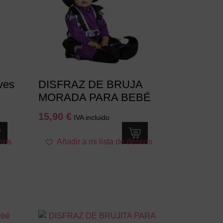
ves
DISFRAZ DE BRUJA
MORADA PARA BEBÉ
15,90
€
IVA incluido
Este
seos
Añadir a mi lista de deseos
producto
tiene
múltiples
variantes.
Las
opciones
se