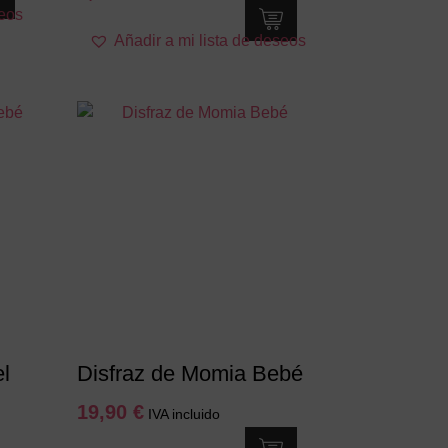
seos
Este
Añadir a mi lista de deseos
producto
tiene
múltiples
variantes.
Las
opciones
se
pueden
elegir
en
la
página
de
producto
l
Disfraz de Momia Bebé
19,90
€
IVA incluido
Este