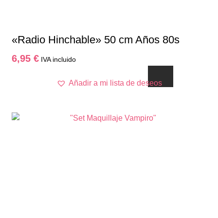
página
de
producto
«Radio Hinchable» 50 cm Años 80s
6,95
€
IVA incluido
Añadir a mi lista de deseos