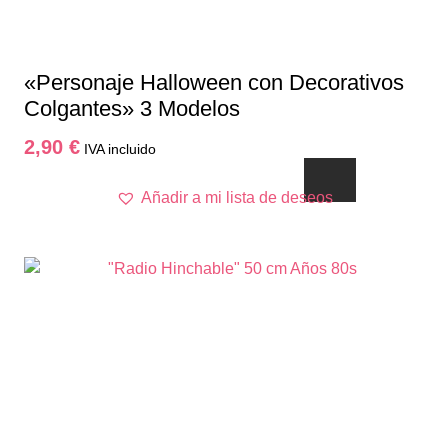
«Personaje Halloween con Decorativos
Colgantes» 3 Modelos
2,90
€
IVA incluido
Este
Añadir a mi lista de deseos
producto
tiene
múltiples
variantes.
Las
opciones
se
pueden
elegir
en
la