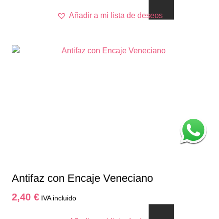
Añadir a mi lista de deseos
Antifaz con Encaje Veneciano
2,40
€
IVA incluido
Este