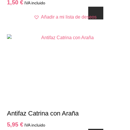
1,50
€
IVA incluido
Este
Añadir a mi lista de deseos
producto
tiene
múltiples
variantes.
Las
opciones
se
pueden
elegir
en
la
página
de
producto
Antifaz Catrina con Araña
5,95
€
IVA incluido