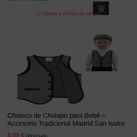
Este
Añadir a mi lista de deseos
producto
tiene
múltiples
variantes.
Las
opciones
se
pueden
elegir
en
la
página
de
producto
Chaleco de Chulapo para Bebé –
Accesorio Tradicional Madrid San Isidro
5,99
€
IVA incluido