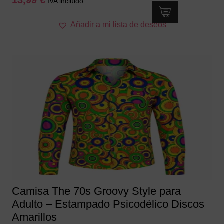
IVA incluido
Este
Añadir a mi lista de deseos
producto
tiene
múltiples
variantes.
Las
opciones
se
pueden
elegir
en
la
página
de
producto
Camisa The 70s Groovy Style para
Adulto – Estampado Psicodélico Discos
Amarillos