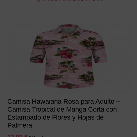
producto
tiene
múltiples
variantes.
Las
opciones
se
pueden
elegir
en
la
página
de
producto
Camisa Hawaiana Rosa para Adulto –
Camisa Tropical de Manga Corta con
Estampado de Flores y Hojas de
Palmera
13,99
€