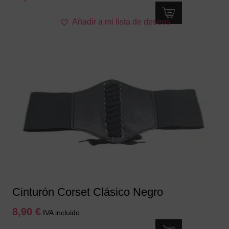
Este
Añadir a mi lista de deseos
producto
tiene
múltiples
variantes.
Las
opciones
se
pueden
elegir
en
la
página
de
producto
Cinturón Corset Clásico Negro
8,90
€
IVA incluido