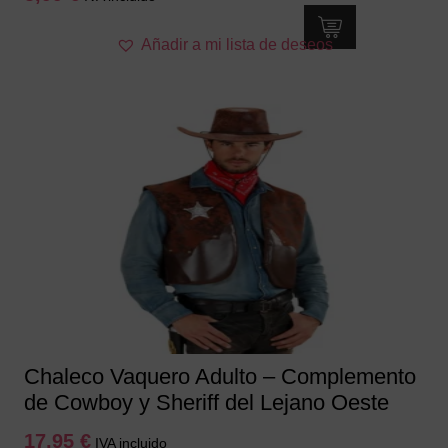
Este
Añadir a mi lista de deseos
producto
tiene
múltiples
variantes.
Las
opciones
se
pueden
elegir
en
la
página
de
producto
Chaleco Vaquero Adulto – Complemento
de Cowboy y Sheriff del Lejano Oeste
17,95
€
IVA incluido