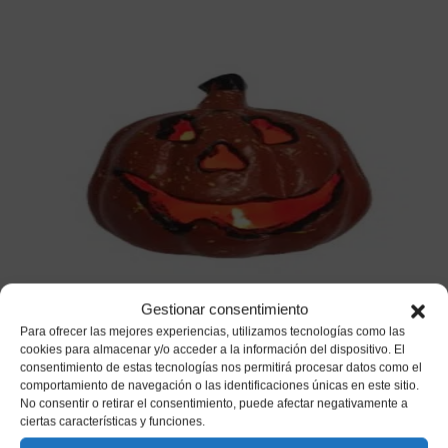
CALABAZA CON LUZ DECORACION
Gestionar consentimiento
HALLOWEEN
Para ofrecer las mejores experiencias, utilizamos tecnologías como las
cookies para almacenar y/o acceder a la información del dispositivo. El
4,60
€
consentimiento de estas tecnologías nos permitirá procesar datos como el
IVA incluido
comportamiento de navegación o las identificaciones únicas en este sitio.
No consentir o retirar el consentimiento, puede afectar negativamente a
Añadir a mi lista de deseos
ciertas características y funciones.