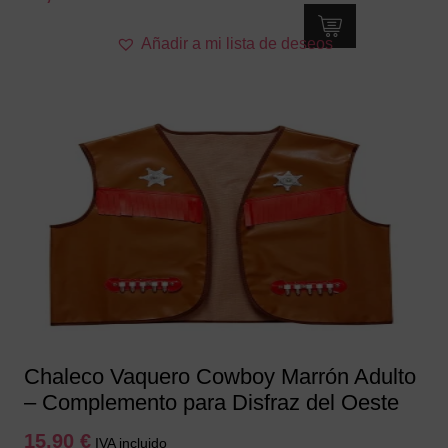
Este
Añadir a mi lista de deseos
producto
tiene
múltiples
variantes.
Las
opciones
se
pueden
elegir
en
la
página
de
producto
Chaleco Vaquero Cowboy Marrón Adulto
– Complemento para Disfraz del Oeste
15,90
€
IVA incluido