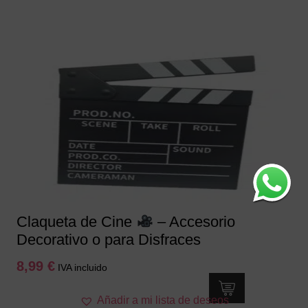
tiene
múltiples
variantes.
Las
opciones
se
pueden
elegir
en
la
página
de
producto
Claqueta de Cine
– Accesorio
Decorativo o para Disfraces
8,99
€
IVA incluido
Añadir a mi lista de deseos