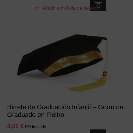
Este
Añadir a mi lista de deseos
producto
tiene
múltiples
variantes.
Las
opciones
se
pueden
elegir
en
la
página
de
producto
Birrete de Graduación Infantil – Gorro de
Graduado en Fieltro
3,60
€
IVA incluido