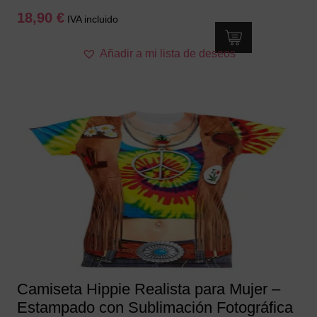
18,90
€
IVA incluido
Este
Añadir a mi lista de deseos
producto
tiene
múltiples
variantes.
Las
opciones
se
pueden
elegir
en
la
página
de
producto
Camiseta Hippie Realista para Mujer –
Estampado con Sublimación Fotográfica