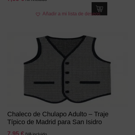
Este
Añadir a mi lista de deseos
producto
tiene
múltiples
variantes.
Las
opciones
se
pueden
elegir
en
la
página
de
producto
Chaleco de Chulapo Adulto – Traje
Típico de Madrid para San Isidro
7,95
€
IVA incluido