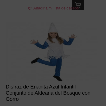
Este
Añadir a mi lista de deseos
producto
tiene
múltiples
variantes.
Las
opciones
se
pueden
elegir
en
la
página
de
producto
Disfraz de Enanita Azul Infantil –
Conjunto de Aldeana del Bosque con
Gorro