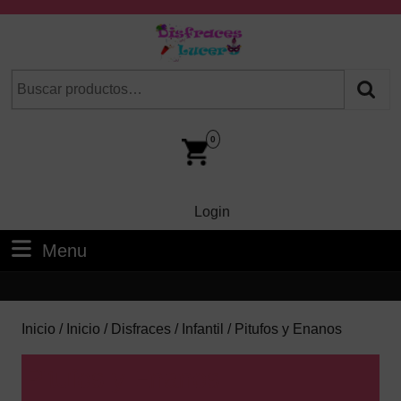
Skip
to
content
Skip
Buscar
Cuando hay resultados autocompletados, puedes utilizar las fl
to
por:
Content
Car
Im
0
Login
Login
Menu
Menu
Inicio
/
Inicio
/
Disfraces
/
Infantil
/ Pitufos y Enanos
Pitufos y Enanos