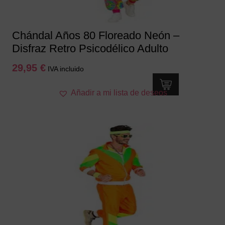
página
de
producto
Chándal Años 80 Floreado Neón –
Disfraz Retro Psicodélico Adulto
29,95
€
IVA incluido
Este
Añadir a mi lista de deseos
producto
tiene
múltiples
variantes.
Las
opciones
se
pueden
elegir
en
la