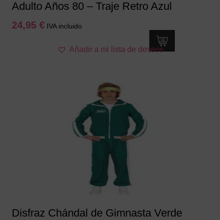
Adulto Años 80 – Traje Retro Azul
24,95
€
IVA incluido
Este
Añadir a mi lista de deseos
producto
tiene
múltiples
variantes.
Las
opciones
se
pueden
elegir
en
la
página
de
producto
Disfraz Chándal de Gimnasta Verde