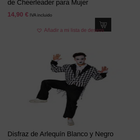
de Cheerleader para Mujer
14,90
€
IVA incluido
Este
Añadir a mi lista de deseos
producto
tiene
múltiples
variantes.
Las
opciones
se
pueden
elegir
en
la
página
de
producto
Disfraz de Arlequín Blanco y Negro