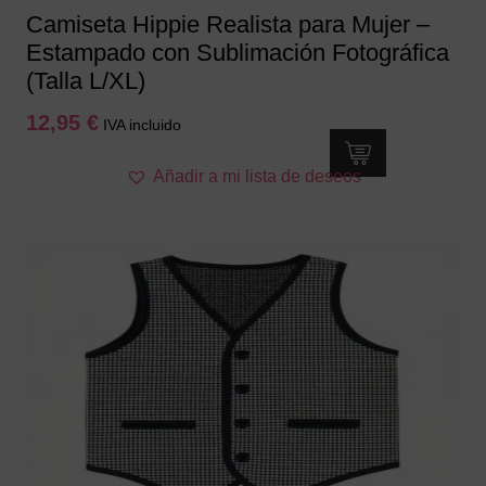
producto
Camiseta Hippie Realista para Mujer –
Estampado con Sublimación Fotográfica
(Talla L/XL)
12,95
€
IVA incluido
Este
Añadir a mi lista de deseos
producto
tiene
múltiples
variantes.
Las
opciones
se
pueden
elegir
en
la
página