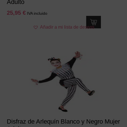
Adulto
25,95
€
IVA incluido
Este
Añadir a mi lista de deseos
producto
tiene
múltiples
variantes.
Las
opciones
se
pueden
elegir
en
la
página
de
producto
Disfraz de Arlequín Blanco y Negro Mujer