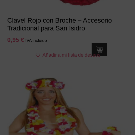
página
de
producto
Clavel Rojo con Broche – Accesorio
Tradicional para San Isidro
0,95
€
IVA incluido
Añadir a mi lista de deseos