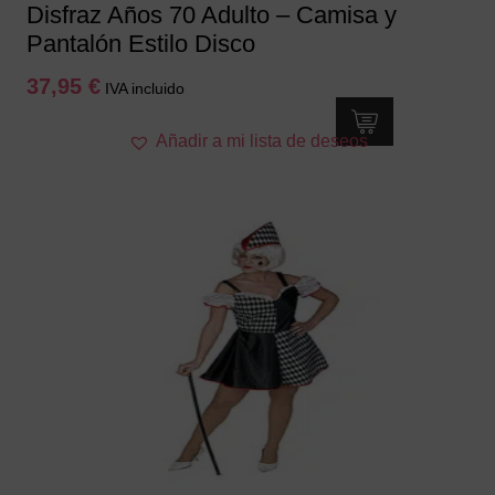
Disfraz Años 70 Adulto – Camisa y
Pantalón Estilo Disco
37,95
€
IVA incluido
Este
Añadir a mi lista de deseos
producto
tiene
múltiples
variantes.
Las
opciones
se
pueden
elegir
en
la
página
de
producto