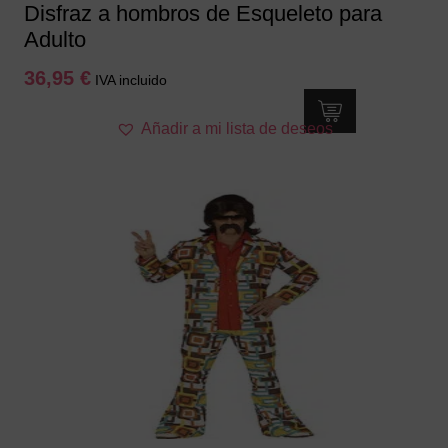
Disfraz a hombros de Esqueleto para
Adulto
36,95
€
IVA incluido
Este
Añadir a mi lista de deseos
producto
tiene
múltiples
variantes.
Las
opciones
se
pueden
elegir
en
la
página
de
producto