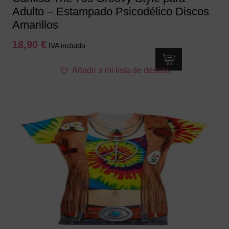
Adulto – Estampado Psicodélico Discos
Amarillos
18,90
€
IVA incluido
Este
Añadir a mi lista de deseos
producto
tiene
múltiples
variantes.
Las
opciones
se
pueden
elegir
en
la
página
de