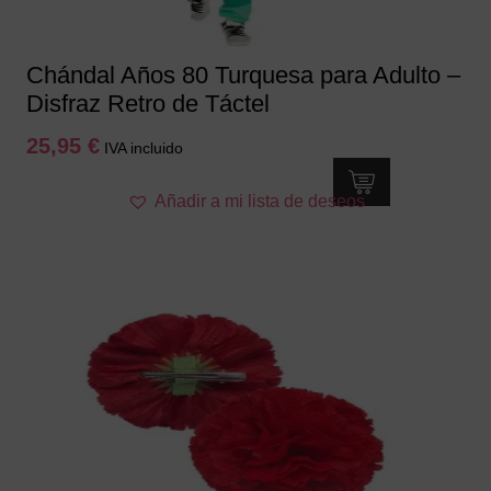
página
de
producto
Chándal Años 80 Turquesa para Adulto –
Disfraz Retro de Táctel
25,95
€
IVA incluido
Este
Añadir a mi lista de deseos
producto
tiene
múltiples
variantes.
Las
opciones
se
pueden
elegir
en
la