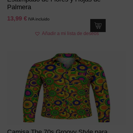
Palmera
13,99
€
IVA incluido
Este
Añadir a mi lista de deseos
producto
tiene
múltiples
variantes.
Las
opciones
se
pueden
elegir
en
la
página
de
producto
Camisa The 70s Groovy Style para