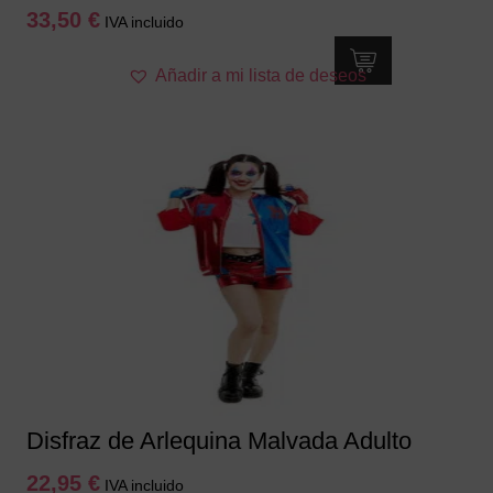
33,50
€
IVA incluido
Este
Añadir a mi lista de deseos
producto
tiene
múltiples
variantes.
Las
opciones
se
pueden
elegir
en
la
página
de
producto
Disfraz de Arlequina Malvada Adulto
22,95
€
IVA incluido