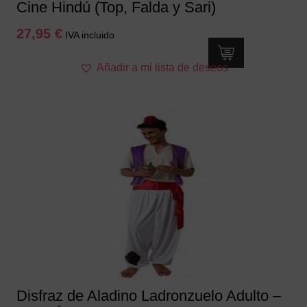
Cine Hindú (Top, Falda y Sari)
27,95
€
IVA incluido
Este
Añadir a mi lista de deseos
producto
tiene
múltiples
variantes.
Las
opciones
se
pueden
elegir
en
la
página
de
producto
Disfraz de Aladino Ladronzuelo Adulto –