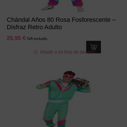
página
de
producto
Chándal Años 80 Rosa Fosforescente –
Disfraz Retro Adulto
25,95
€
IVA incluido
Este
Añadir a mi lista de deseos
producto
tiene
múltiples
variantes.
Las
opciones
se
pueden
elegir
en
la