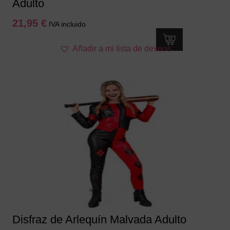
Adulto
21,95
€
IVA incluido
Este
Añadir a mi lista de deseos
producto
tiene
múltiples
variantes.
Las
opciones
se
pueden
elegir
en
la
página
de
producto
Disfraz de Arlequín Malvada Adulto