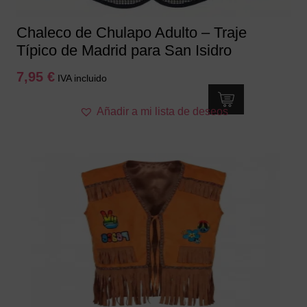
de
producto
Chaleco de Chulapo Adulto – Traje
Típico de Madrid para San Isidro
7,95
€
IVA incluido
Este
Añadir a mi lista de deseos
producto
tiene
múltiples
variantes.
Las
opciones
se
pueden
elegir
en
la
página