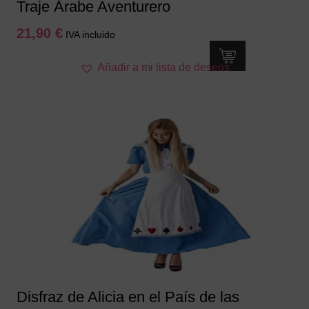
Traje Árabe Aventurero
21,90
€
IVA incluido
Este
Añadir a mi lista de deseos
producto
tiene
múltiples
variantes.
Las
opciones
se
pueden
elegir
en
la
página
de
producto
Disfraz de Alicia en el País de las