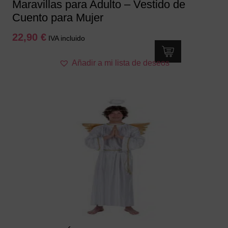
Maravillas para Adulto – Vestido de
Cuento para Mujer
22,90
€
IVA incluido
Este
Añadir a mi lista de deseos
producto
tiene
múltiples
variantes.
Las
opciones
se
pueden
elegir
en
la
página
de
producto