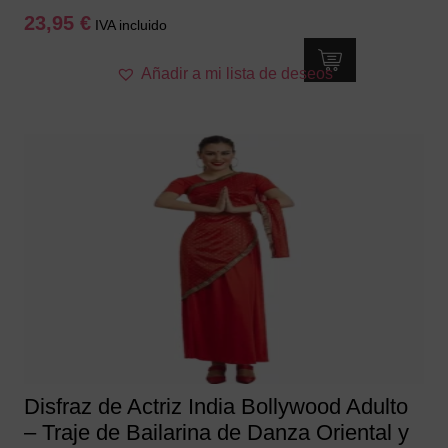
23,95
€
IVA incluido
Este
Añadir a mi lista de deseos
producto
tiene
múltiples
variantes.
Las
opciones
se
pueden
elegir
en
la
página
de
producto
Disfraz de Actriz India Bollywood Adulto
– Traje de Bailarina de Danza Oriental y