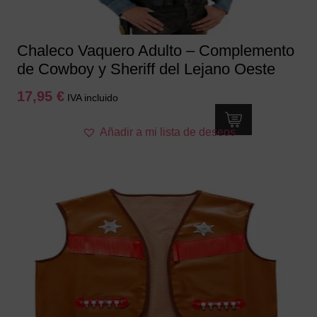
Chaleco Vaquero Adulto – Complemento
de Cowboy y Sheriff del Lejano Oeste
17,95
€
IVA incluido
Este
Añadir a mi lista de deseos
producto
tiene
múltiples
variantes.
Las
opciones
se
pueden
elegir
en
la