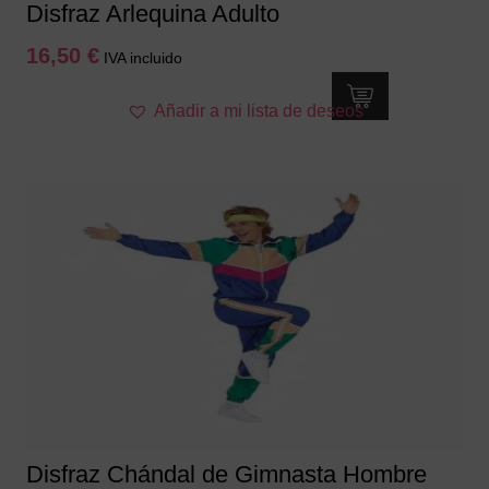
Disfraz Arlequina Adulto
16,50
€
IVA incluido
Este
Añadir a mi lista de deseos
producto
tiene
múltiples
variantes.
Las
opciones
se
pueden
elegir
en
la
página
de
producto
Disfraz Chándal de Gimnasta Hombre