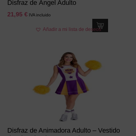
Disfraz de Ángel Adulto
21,95
€
IVA incluido
Este
Añadir a mi lista de deseos
producto
tiene
múltiples
variantes.
Las
opciones
se
pueden
elegir
en
la
página
de
producto
Disfraz de Animadora Adulto – Vestido