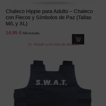
de
producto
Chaleco Hippie para Adulto – Chaleco
con Flecos y Símbolos de Paz (Tallas
M/L y XL)
14,95
€
IVA incluido
Este
Añadir a mi lista de deseos
producto
tiene
múltiples
variantes.
Las
opciones
se
pueden
elegir
en
la