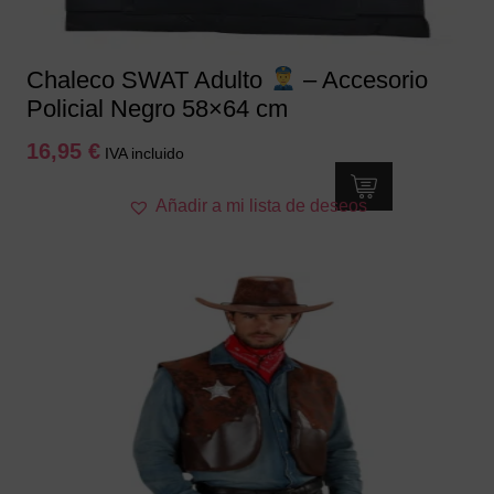
página
de
producto
Chaleco SWAT Adulto
– Accesorio
Policial Negro 58×64 cm
16,95
€
IVA incluido
Añadir a mi lista de deseos