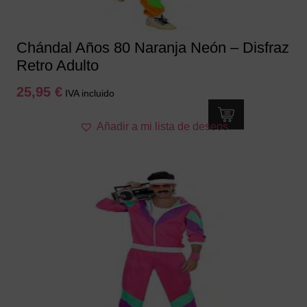
página
de
producto
Chándal Años 80 Naranja Neón – Disfraz
Retro Adulto
25,95
€
IVA incluido
Este
Añadir a mi lista de deseos
producto
tiene
múltiples
variantes.
Las
opciones
se
pueden
elegir
en
la