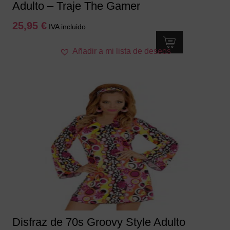
Adulto – Traje The Gamer
25,95
€
IVA incluido
Este
Añadir a mi lista de deseos
producto
tiene
múltiples
variantes.
Las
opciones
se
pueden
elegir
en
la
página
de
producto
Disfraz de 70s Groovy Style Adulto