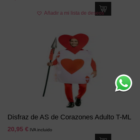
Este
Añadir a mi lista de deseos
producto
tiene
múltiples
variantes.
Las
opciones
se
pueden
elegir
en
la
página
de
producto
Disfraz de AS de Corazones Adulto T-ML
20,95
€
IVA incluido
Este