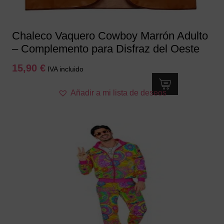
página
de
producto
Chaleco Vaquero Cowboy Marrón Adulto
– Complemento para Disfraz del Oeste
15,90
€
IVA incluido
Este
Añadir a mi lista de deseos
producto
tiene
múltiples
variantes.
Las
opciones
se
pueden
elegir
en
la