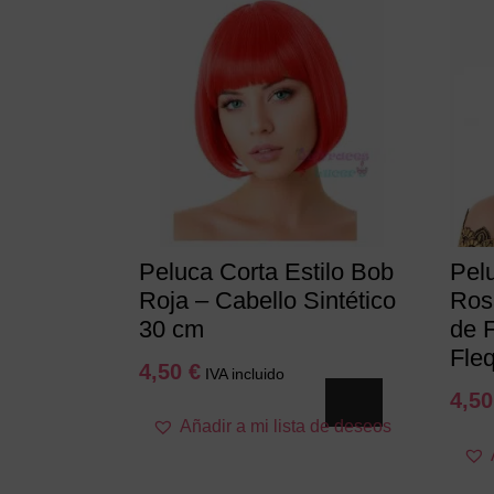
Peluca Corta Estilo Bob
Pel
Roja – Cabello Sintético
Ros
30 cm
de 
Fleq
4,50
€
IVA incluido
4,5
Añadir a mi lista de deseos