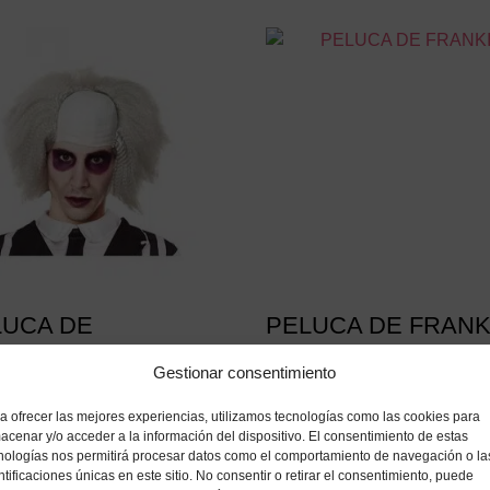
LUCA DE
PELUCA DE FRANK
NTASMA PHANTOM
4,90
€
IVA incluido
Gestionar consentimiento
0
€
IVA incluido
a ofrecer las mejores experiencias, utilizamos tecnologías como las cookies para
Añadir a mi lista de de
acenar y/o acceder a la información del dispositivo. El consentimiento de estas
Añadir a mi lista de deseos
nologías nos permitirá procesar datos como el comportamiento de navegación o la
ntificaciones únicas en este sitio. No consentir o retirar el consentimiento, puede