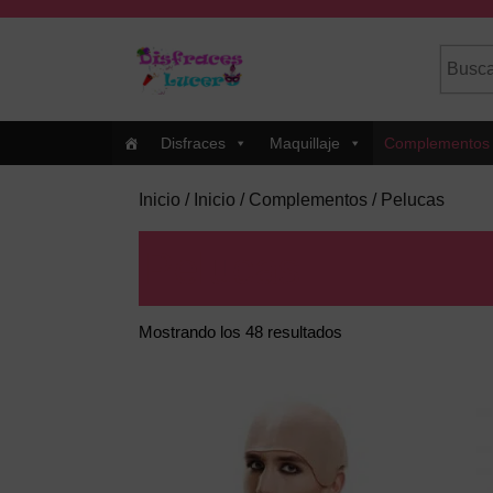
Skip
to
Busca
Cuando
content
por:
Skip
to
Content
Disfraces
Maquillaje
Complementos
Inicio
/
Inicio
/
Complementos
/ Pelucas
Pelucas
Mostrando los 48 resultados