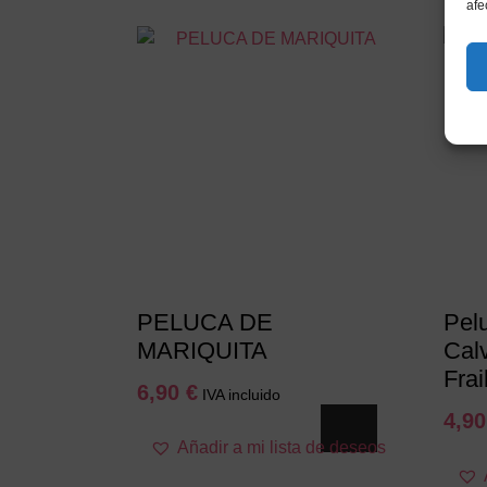
afe
PELUCA DE
Pel
MARIQUITA
Cal
Frai
6,90
€
IVA incluido
4,9
Añadir a mi lista de deseos