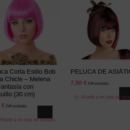
uca Corta Estilo Bob
PELUCA DE ASIÁTI
a Chicle – Melena
7,50
€
IVA incluido
Fantasía con
uillo (30 cm)
Añadir a mi lista de de
0
€
IVA incluido
Añadir a mi lista de deseos