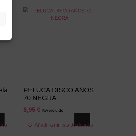
ela
PELUCA DISCO AÑOS
70 NEGRA
8,95
€
IVA incluido
seos
Añadir a mi lista de deseos