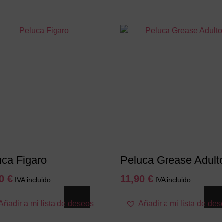
uca Figaro
Peluca Grease Adult
50
€
11,90
€
IVA incluido
IVA incluido
Este
Añadir a mi lista de deseos
Añadir a mi lista de de
producto
tiene