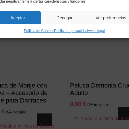
ctar negativamente a ciertas características y funciones.
Aceptar
Denegar
Ver preferencias
Política de Cookies
Política de privacidad
Aviso legal
uca de Monje con
Peluca Demonia Cru
va – Accesorio de
Adulto
le para Disfraces
8,90
€
IVA incluido
0
€
IVA incluido
Añadir a mi lista de de
Añadir a mi lista de deseos