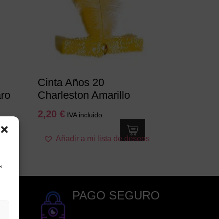
Cinta Años 20
ro
Charleston Amarillo
2,20
€
IVA incluido
seos
Añadir a mi lista de deseos
s
PAGO SEGURO