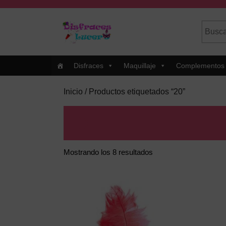
Skip
to
Busca
Cuando
content
por:
Skip
to
Content
Disfraces
Maquillaje
Complementos
Inicio
/ Productos etiquetados “20”
20
Mostrando los 8 resultados