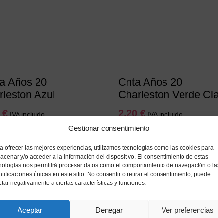
ta Años 20
Cnta Años 20
rleston Azul
Charleston Verde Cla
0
€
2,20
€
IVA incluido
IVA incluido
Gestionar consentimiento
Añadir a mi lista de deseos
Añadir a mi lista de de
a ofrecer las mejores experiencias, utilizamos tecnologías como las cookies para
acenar y/o acceder a la información del dispositivo. El consentimiento de estas
nologías nos permitirá procesar datos como el comportamiento de navegación o la
ntificaciones únicas en este sitio. No consentir o retirar el consentimiento, puede
ctar negativamente a ciertas características y funciones.
LLÁMANOS
Aceptar
Denegar
Ver preferencias
91 255 32 91