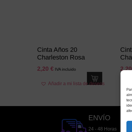
Cinta Años 20
Cin
Charleston Rosa
Cha
2,20
€
2,2
IVA incluido
Añadir a mi lista de deseos
Par
alm
tec
ide
afe
ENVÍO
24 - 48 Horas