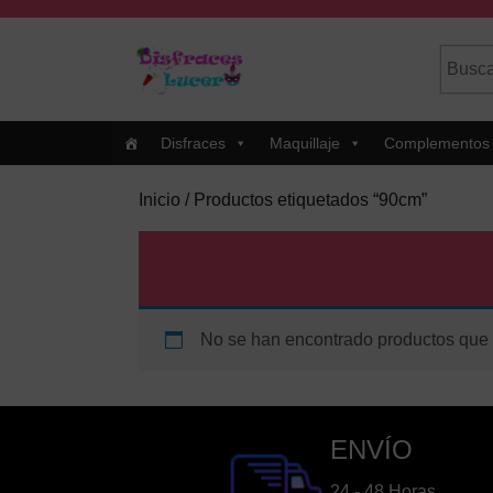
Skip
to
Busca
Cuando
content
por:
Skip
to
Content
Disfraces
Maquillaje
Complementos
Inicio
/ Productos etiquetados “90cm”
90cm
No se han encontrado productos que c
ENVÍO
24 - 48 Horas