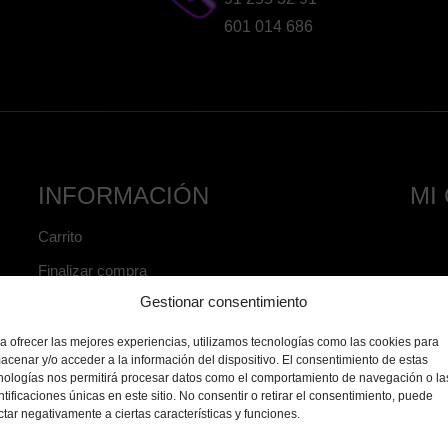
601 014 686
INFORMACIÓN
MI
Carrito
Finalizar compra
Gestionar consentimiento
Inicio
Mi cuenta
a ofrecer las mejores experiencias, utilizamos tecnologías como las cookies para
acenar y/o acceder a la información del dispositivo. El consentimiento de estas
Mi lista de deseos
nologías nos permitirá procesar datos como el comportamiento de navegación o la
ntificaciones únicas en este sitio. No consentir o retirar el consentimiento, puede
Aviso legal
ctar negativamente a ciertas características y funciones.
Condiciones de venta