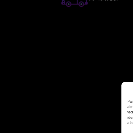
Par
alm
tec
ide
afe