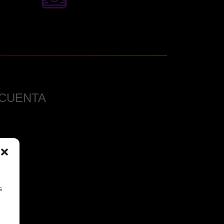
 CUENTA
s