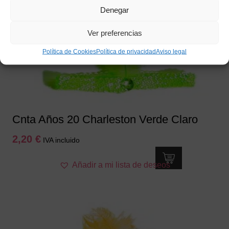
Denegar
Ver preferencias
Política de Cookies
Política de privacidad
Aviso legal
Cnta Años 20 Charleston Verde Claro
2,20
€
IVA incluido
Añadir a mi lista de deseos