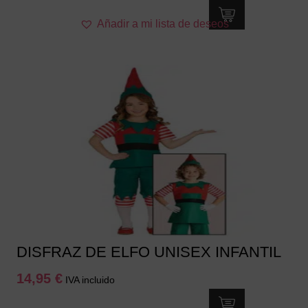
Este
Añadir a mi lista de deseos
producto
tiene
múltiples
variantes.
Las
opciones
se
pueden
elegir
en
la
página
de
producto
DISFRAZ DE ELFO UNISEX INFANTIL
14,95
€
IVA incluido
Este