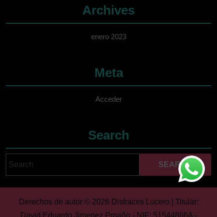
Archives
enero 2023
Meta
Acceder
Search
Search
Cuando hay resultados 
for:
Derechos de autor © 2026 Disfraces Lucero | Titular:
David Eduardo Jimenez Proaño - NIF: 51544866A -