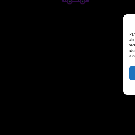
Par
alm
tec
ide
afe