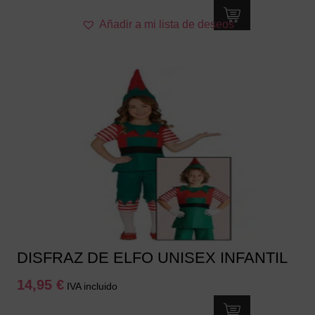
Este
Añadir a mi lista de deseos
producto
tiene
múltiples
variantes.
Las
opciones
se
pueden
elegir
en
la
página
de
producto
DISFRAZ DE ELFO UNISEX INFANTIL
14,95
€
IVA incluido
Este