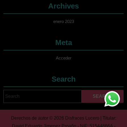
Archives
enero 2023
Meta
Acceder
Search
Search
Cuando hay resultados 
for:
Derechos de autor © 2026 Disfraces Lucero | Titular:
David Eduardo Jimenez Proaño - NIF: 51544866A -