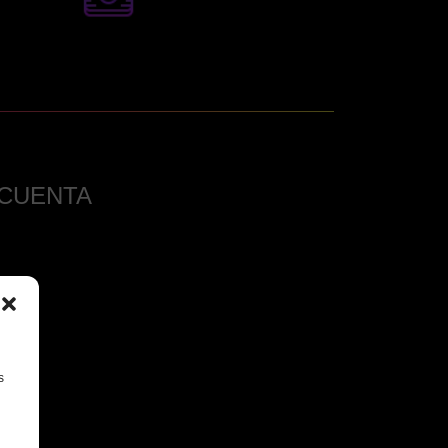
 CUENTA
s