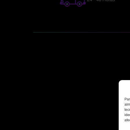
Par
alm
tec
ide
afe