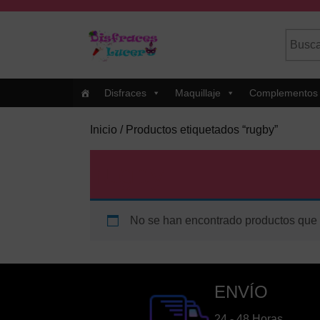
Skip
to
Busca
Cuando
content
por:
Skip
to
Content
Disfraces
Maquillaje
Complementos
Inicio
/ Productos etiquetados “rugby”
rugby
No se han encontrado productos que c
ENVÍO
24 - 48 Horas