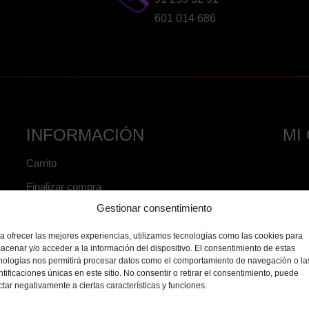
601 014 686
INFORMACIÓN
MI
Carrito
Finalizar compra
Gestionar consentimiento
Inicio
Mi cuenta
a ofrecer las mejores experiencias, utilizamos tecnologías como las cookies para
acenar y/o acceder a la información del dispositivo. El consentimiento de estas
Mi lista de deseos
nologías nos permitirá procesar datos como el comportamiento de navegación o la
ntificaciones únicas en este sitio. No consentir o retirar el consentimiento, puede
Aviso legal
ctar negativamente a ciertas características y funciones.
Condiciones de venta