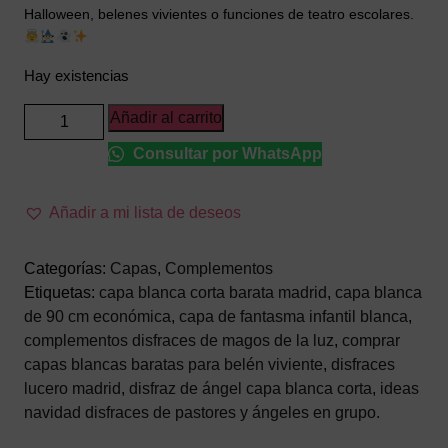
Halloween, belenes vivientes o funciones de teatro escolares.
Hay existencias
Capa
Añadir al carrito
con
Consultar por WhatsApp
Capucha
Blanca
90
Añadir a mi lista de deseos
cm
–
Categorías:
Capas
,
Complementos
Accesorio
Etiquetas:
capa blanca corta barata madrid
,
capa blanca
Corto
de 90 cm económica
,
capa de fantasma infantil blanca
,
para
complementos disfraces de magos de la luz
,
comprar
Disfraz
capas blancas baratas para belén viviente
,
disfraces
de
lucero madrid
,
disfraz de ángel capa blanca corta
,
ideas
Ángel,
navidad disfraces de pastores y ángeles en grupo.
Fantasma