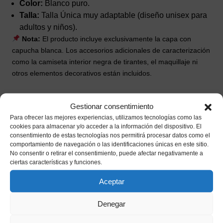
Color:
Blanco puro.
Talla:
Talla Única muy adaptable (diseño unisex para
adultos y niños).
Nota:
El producto incluye exclusivamente la capa con
capucha blanca. Los accesorios adicionales de caracterización
como la camiseta interior negra de tirantes, el maquillaje ni
otros elementos decorativos están incluidos.
Productos relacionados
Gestionar consentimiento
Para ofrecer las mejores experiencias, utilizamos tecnologías como las
cookies para almacenar y/o acceder a la información del dispositivo. El
consentimiento de estas tecnologías nos permitirá procesar datos como el
comportamiento de navegación o las identificaciones únicas en este sitio.
No consentir o retirar el consentimiento, puede afectar negativamente a
ciertas características y funciones.
Aceptar
Denegar