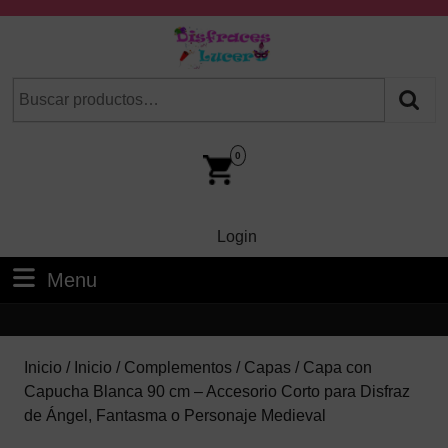
Skip
to
content
Skip
Buscar
Cuando hay resultados autocompletados, puedes utilizar las fl
to
por:
Content
Car
Im
0
Login
Login
Menu
Menu
Inicio
/
Inicio
/
Complementos
/
Capas
/ Capa con
Capucha Blanca 90 cm – Accesorio Corto para Disfraz
de Ángel, Fantasma o Personaje Medieval