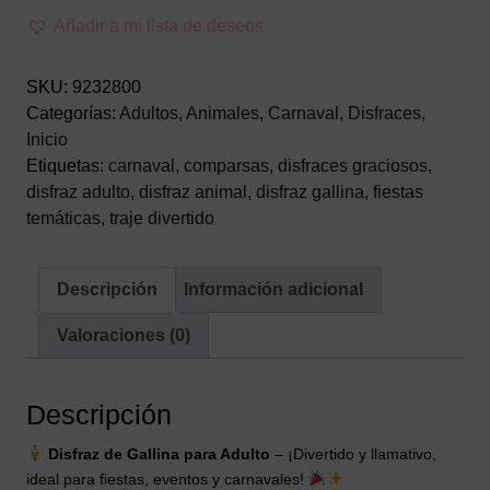
Gallina
Añadir a mi lista de deseos
Adulto
–
SKU:
9232800
Traje
Categorías:
Adultos
,
Animales
,
Carnaval
,
Disfraces
,
de
Inicio
Animal
Etiquetas:
carnaval
,
comparsas
,
disfraces graciosos
,
Divertido
disfraz adulto
,
disfraz animal
,
disfraz gallina
,
fiestas
para
temáticas
,
traje divertido
Carnaval
cantidad
Descripción
Información adicional
Valoraciones (0)
Descripción
Disfraz de Gallina para Adulto
– ¡Divertido y llamativo,
ideal para fiestas, eventos y carnavales!