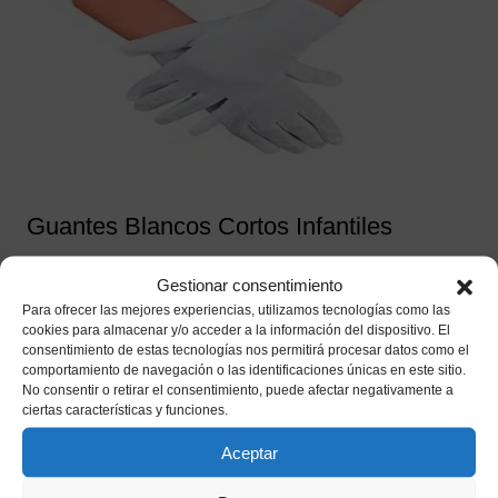
Guantes Blancos Cortos Infantiles
1,65
€
IVA incluido
Gestionar consentimiento
Para ofrecer las mejores experiencias, utilizamos tecnologías como las
Añadir a mi lista de deseos
cookies para almacenar y/o acceder a la información del dispositivo. El
consentimiento de estas tecnologías nos permitirá procesar datos como el
comportamiento de navegación o las identificaciones únicas en este sitio.
No consentir o retirar el consentimiento, puede afectar negativamente a
ciertas características y funciones.
Aceptar