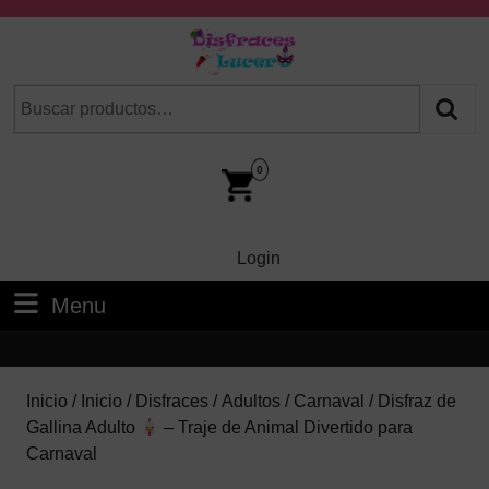
Skip
to
content
Skip
Buscar
Cuando hay resultados autocompletados, puedes utilizar las fl
to
por:
Content
Car
Im
0
Login
Login
Menu
Menu
Inicio
/
Inicio
/
Disfraces
/
Adultos
/
Carnaval
/ Disfraz de
Gallina Adulto
– Traje de Animal Divertido para
Carnaval