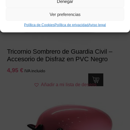
Denegar
Ver preferencias
Política de Cookies
Política de privacidad
Aviso legal
Tricornio Sombrero de Guardia Civil –
Accesorio de Disfraz en PVC Negro
4,95
€
IVA incluido
Añadir a mi lista de deseos