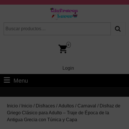
Skip
to
content
Skip
Buscar
Cuando hay resultados autocompletados, puedes utilizar las fl
to
por:
Content
Car
Im
0
Login
Login
Menu
Menu
Inicio
/
Inicio
/
Disfraces
/
Adultos
/
Carnaval
/ Disfraz de
Griego Clásico para Adulto – Traje de Época de la
Antigua Grecia con Túnica y Capa