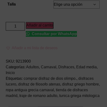
Talla
Disfraz
Añadir al carrito
de
Consultar por WhatsApp
Griego
Clásico
para
Añadir a mi lista de deseos
Adulto
–
SKU:
9213900
Traje
Categorías:
Adultos
,
Carnaval
,
Disfraces
,
Edad media
,
de
Inicio
Época
Etiquetas:
comprar disfraz de dios olimpo.
,
disfraces
de
lucero
,
disfraz de filosofo atenas
,
disfraz griego hombre
,
la
ropa antigua grecia carnaval
,
tienda de disfraces
Antigua
madrid
,
traje de romano adulto
,
tunica griega mitologica
Grecia
con