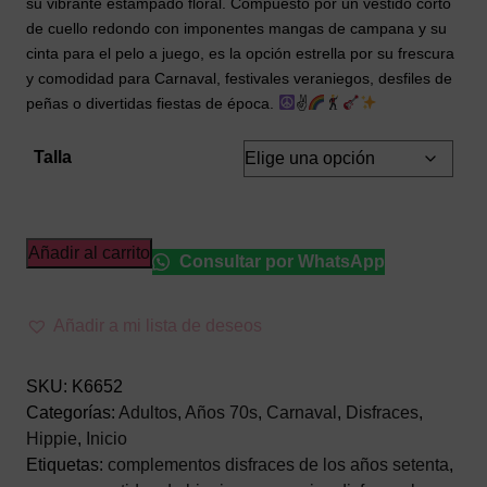
su vibrante estampado floral. Compuesto por un vestido corto
de cuello redondo con imponentes mangas de campana y su
cinta para el pelo a juego, es la opción estrella por su frescura
y comodidad para Carnaval, festivales veraniegos, desfiles de
peñas o divertidas fiestas de época.
✌
Talla
Disfraz
Añadir al carrito
Consultar por WhatsApp
de
Hippie
Añadir a mi lista de deseos
Mujer
Años
70
SKU:
K6652
de
Categorías:
Adultos
,
Años 70s
,
Carnaval
,
Disfraces
,
Flores
Hippie
,
Inicio
para
Etiquetas:
complementos disfraces de los años setenta
,
Adulto