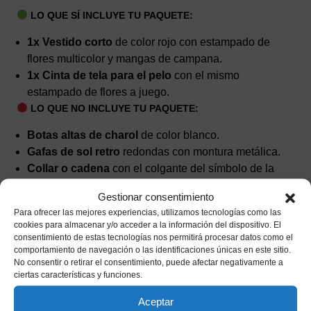
LO QUE SÍ INCLUYE TU PAQUETE:
1x Vestido corto
de color rojo con estampado de
flores multicolor y mangas de campana.
1x Cinta de tela para el pelo
con el mismo
estampado de flores a juego.
LO QUE NO INCLUYE TU PAQUETE:
Botas altas de charol
de color blanco.
Gafas de sol retro
redondas con montura metálica.
Collar o cadena
con el colgante del símbolo de la
paz.
Gestionar consentimiento
(Cualquier otro elemento de caracterización o
Para ofrecer las mejores experiencias, utilizamos tecnologías como las
ambientación no especificado en el listado de
cookies para almacenar y/o acceder a la información del dispositivo. El
elementos incluidos).
consentimiento de estas tecnologías nos permitirá procesar datos como el
comportamiento de navegación o las identificaciones únicas en este sitio.
No consentir o retirar el consentimiento, puede afectar negativamente a
ciertas características y funciones.
Productos relacionados
Aceptar