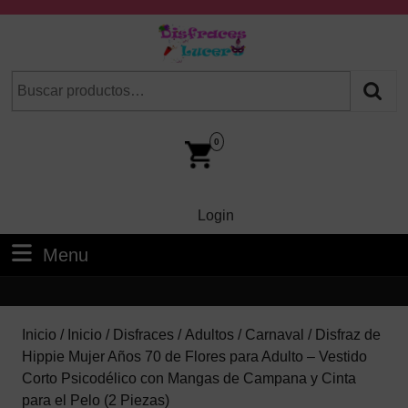
Skip
to
content
Skip
Buscar
Cuando hay resultados autocompletados, puedes utilizar las fl
to
por:
Content
Car
Im
0
Login
Login
Menu
Menu
Inicio
/
Inicio
/
Disfraces
/
Adultos
/
Carnaval
/ Disfraz de
Hippie Mujer Años 70 de Flores para Adulto – Vestido
Corto Psicodélico con Mangas de Campana y Cinta
para el Pelo (2 Piezas)