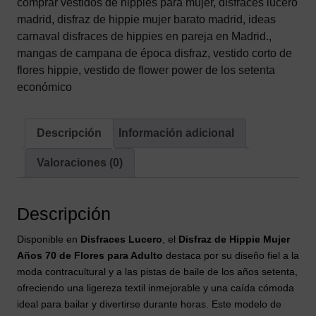
comprar vestidos de hippies para mujer
,
disfraces lucero
–
madrid
,
disfraz de hippie mujer barato madrid
,
ideas
Vestido
carnaval disfraces de hippies en pareja en Madrid.
,
Corto
mangas de campana de época disfraz
,
vestido corto de
Psicodélico
flores hippie
,
vestido de flower power de los setenta
con
económico
Mangas
de
Descripción
Información adicional
Campana
y
Valoraciones (0)
Cinta
para
el
Descripción
Pelo
(2
Disponible en
Disfraces Lucero
, el
Disfraz de Hippie Mujer
Piezas)
Años 70 de Flores para Adulto
destaca por su diseño fiel a la
cantidad
moda contracultural y a las pistas de baile de los años setenta,
ofreciendo una ligereza textil inmejorable y una caída cómoda
ideal para bailar y divertirse durante horas. Este modelo de