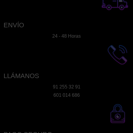
se
pueden
elegir
en
ENVÍO
la
24 - 48 Horas
página
de
producto
LLÁMANOS
91 255 32 91
601 014 686