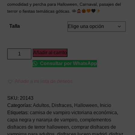
comodidad y percha para Halloween, Carnaval, pasajes del
terror o fiestas temáticas góticas.
Talla
Disfraz
Añadir al carrito
de
Consultar por WhatsApp
Vampiro
Cool
Bat
Añadir a mi lista de deseos
Adulto
–
SKU:
20143
Traje
Categorías:
Adultos
,
Disfraces
,
Halloween
,
Inicio
Elegante
Etiquetas:
camisa de vampiro victoriana económica
,
de
capa negra y naranja de vampiro
,
complementos
Drácula
disfraces de terror halloween
,
comprar disfraces de
con
vampiros para adultos
,
disfraces lucero madrid
,
disfraz