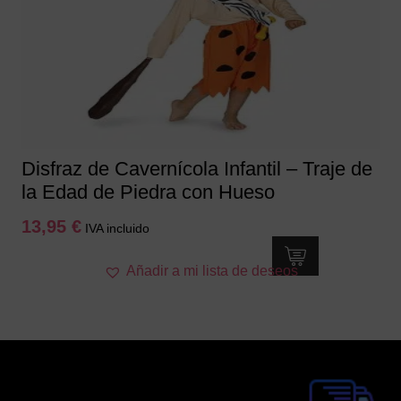
Disfraz de Cavernícola Infantil – Traje de
la Edad de Piedra con Hueso
13,95
€
IVA incluido
Este
Añadir a mi lista de deseos
producto
tiene
múltiples
variantes.
Las
opciones