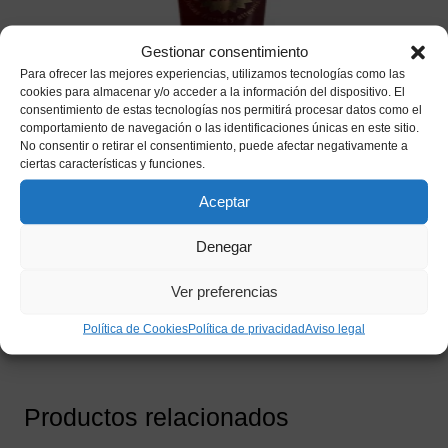
Gestionar consentimiento
Para ofrecer las mejores experiencias, utilizamos tecnologías como las
cookies para almacenar y/o acceder a la información del dispositivo. El
consentimiento de estas tecnologías nos permitirá procesar datos como el
comportamiento de navegación o las identificaciones únicas en este sitio.
No consentir o retirar el consentimiento, puede afectar negativamente a
ciertas características y funciones.
Sangre Falsa Líquida en Tubo (20 ml) –
Maquillaje de Caracterización para
Aceptar
Halloween y Terror
Denegar
2,10
€
IVA incluido
Ver preferencias
Añadir a mi lista de deseos
Política de Cookies
Política de privacidad
Aviso legal
Productos relacionados