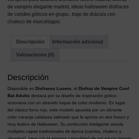
Capa
de vampiro elegante madrid
,
ideas halloween disfraces
Bicolor
de condes góticos en grupo.
,
traje de drácula con
y
chaleco de murciélagos
Camisa
de
Murciélagos
Descripción
Información adicional
cantidad
Valoraciones (0)
Descripción
Disponible en
Disfraces Lucero
, el
Disfraz de Vampiro Cool
Bat Adulto
destaca por su diseño de inspiración gótico-
victoriana con un atrevido toque de color moderno. En lugar
del clásico forro rojo, este modelo apuesta por un vibrante
color naranja calabaza satinado que le aporta un aire fresco y
muy festivo de Halloween. Su confección inteligente simula
múltiples capas tradicionales de época (camisa, chaleco y
chorrera), pero con la enorme comodidad de ser piezas ligeras