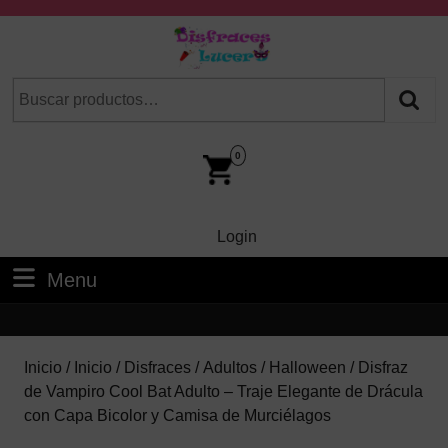
Skip
to
content
Skip
Buscar
Cuando hay resultados autocompletados, puedes utilizar las fl
to
por:
Content
Car
Im
0
Login
Login
Menu
Menu
Inicio
/
Inicio
/
Disfraces
/
Adultos
/
Halloween
/ Disfraz
de Vampiro Cool Bat Adulto – Traje Elegante de Drácula
con Capa Bicolor y Camisa de Murciélagos