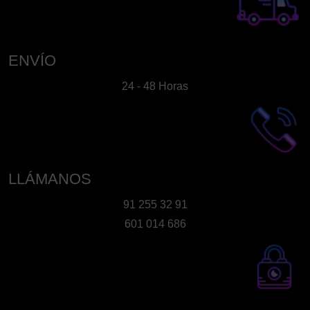
se
pueden
elegir
en
ENVÍO
la
24 - 48 Horas
página
de
producto
LLÁMANOS
91 255 32 91
601 014 686