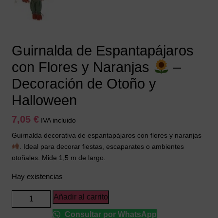
Guirnalda de Espantapájaros
con Flores y Naranjas
–
Decoración de Otoño y
Halloween
7,05
€
IVA incluido
Guirnalda decorativa de espantapájaros con flores y naranjas
. Ideal para decorar fiestas, escaparates o ambientes
otoñales. Mide 1,5 m de largo.
Hay existencias
Guirnalda
Añadir al carrito
de
Consultar por WhatsApp