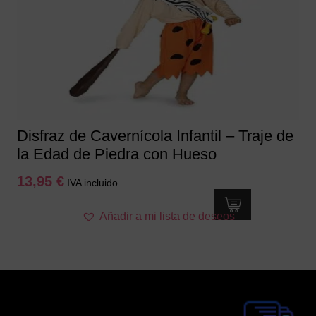
se
pueden
elegir
en
la
página
de
producto
Disfraz de Cavernícola Infantil – Traje de
la Edad de Piedra con Hueso
13,95
€
IVA incluido
Este
Añadir a mi lista de deseos
producto
tiene
múltiples
variantes.
Las
opciones