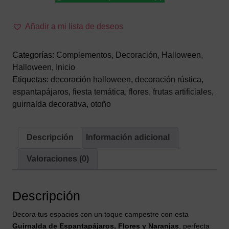
Espantapájaros
con
Flores
Añadir a mi lista de deseos
y
Naranjas
Categorías:
Complementos
,
Decoración
,
Halloween
,
Halloween
,
Inicio
–
Etiquetas:
decoración halloween
,
decoración rústica
,
Decoración
espantapájaros
,
fiesta temática
,
flores
,
frutas artificiales
,
de
guirnalda decorativa
,
otoño
Otoño
y
Halloween
Descripción
Información adicional
cantidad
Valoraciones (0)
Descripción
Decora tus espacios con un toque campestre con esta
Guirnalda de Espantapájaros, Flores y Naranjas
, perfecta