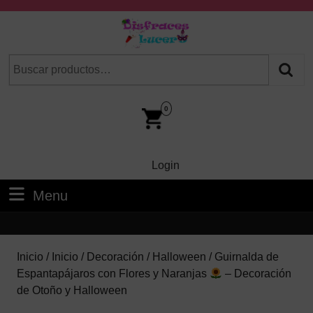
Skip
to
content
Skip
Buscar
Cuando hay resultados autocompletados, puedes utilizar las fl
to
por:
Content
Car
Im
0
Login
Login
Menu
Menu
Inicio
/
Inicio
/
Decoración
/
Halloween
/ Guirnalda de
Espantapájaros con Flores y Naranjas
– Decoración
de Otoño y Halloween