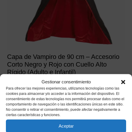
Capa de Vampiro de 90 cm – Accesorio
Corto Negro y Rojo con Cuello Alto
Rígido (Adulto e Infantil)
Gestionar consentimiento
7,95
€
IVA incluido
Para ofrecer las mejores experiencias, utilizamos tecnologías como las
cookies para almacenar y/o acceder a la información del dispositivo. El
Añadir a mi lista de deseos
consentimiento de estas tecnologías nos permitirá procesar datos como el
comportamiento de navegación o las identificaciones únicas en este sitio.
No consentir o retirar el consentimiento, puede afectar negativamente a
ciertas características y funciones.
Aceptar