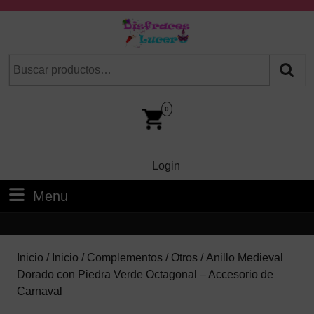
Skip
to
content
Skip
Buscar
Cuando hay resultados autocompletados, puedes utilizar las fl
to
por:
Content
Car
Im
0
Login
Login
Menu
Menu
Inicio
/
Inicio
/
Complementos
/
Otros
/ Anillo Medieval
Dorado con Piedra Verde Octagonal – Accesorio de
Carnaval