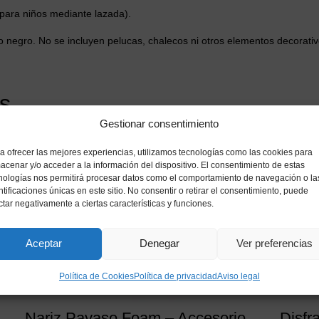
para niños mediante lazada).
 negro. No se incluyen pelucas, chalecos ni otros elementos decorativ
s
Gestionar consentimiento
a ofrecer las mejores experiencias, utilizamos tecnologías como las cookies para
acenar y/o acceder a la información del dispositivo. El consentimiento de estas
nologías nos permitirá procesar datos como el comportamiento de navegación o la
ntificaciones únicas en este sitio. No consentir o retirar el consentimiento, puede
ctar negativamente a ciertas características y funciones.
Aceptar
Denegar
Ver preferencias
Política de Cookies
Política de privacidad
Aviso legal
Nariz Payaso Foam – Accesorio
Disfr