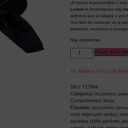
¡El básico imprescindible y más 
Lucero
te presentamos esta
ba
definitivo que se adapta a una i
muy fácil de combinar, es la op
temáticas, conciertos o coreograf
Hay existencias
Bandana
Añadir al carrito
Negra
de
Añadir a mi lista de des
54
cm
–
SKU:
T17964
Pañuelo
Categorías:
Accesorios para 
Multiposición
Complementos
,
Inicio
de
Etiquetas:
accesorios carnav
Tela
cinta negra pelo disfraz
,
com
para
bandana 100% poliéster
,
dis
Disfraces