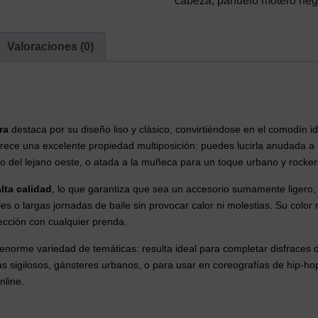
cabeza
,
pañuelo motero neg
y
Eventos
Valoraciones (0)
cantidad
ra
destaca por su diseño liso y clásico, convirtiéndose en el comodín id
frece una excelente propiedad multiposición: puedes lucirla anudada a 
ro del lejano oeste, o atada a la muñeca para un toque urbano y rocker
lta calidad
, lo que garantiza que sea un accesorio sumamente ligero, t
s o largas jornadas de baile sin provocar calor ni molestias. Su color
cción con cualquier prenda.
norme variedad de temáticas: resulta ideal para completar disfraces de
as sigilosos, gánsteres urbanos, o para usar en coreografías de hip-h
nline.