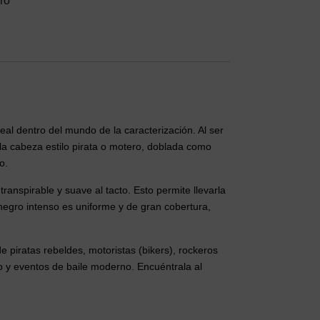
ro
eal dentro del mundo de la caracterización. Al ser
la cabeza estilo pirata o motero, doblada como
o.
ranspirable y suave al tacto. Esto permite llevarla
 negro intenso es uniforme y de gran cobertura,
 piratas rebeldes, motoristas (bikers), rockeros
op y eventos de baile moderno. Encuéntrala al