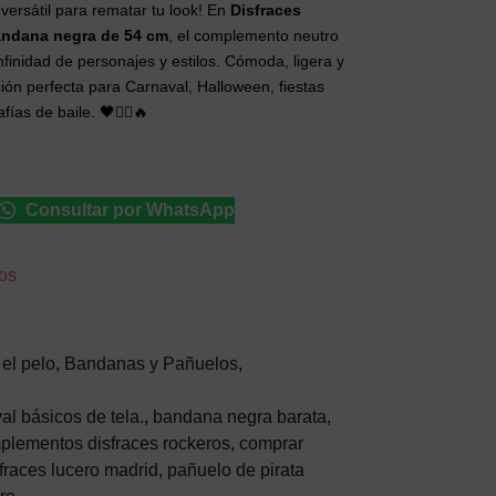
versátil para rematar tu look! En
Disfraces
ndana negra de 54 cm
, el complemento neutro
nfinidad de personajes y estilos. Cómoda, ligera y
ción perfecta para Carnaval, Halloween, fiestas
ías de baile. 🖤🏴‍☠️🔥
Consultar por WhatsApp
eos
el pelo
,
Bandanas y Pañuelos
,
al básicos de tela.
,
bandana negra barata
,
plementos disfraces rockeros
,
comprar
fraces lucero madrid
,
pañuelo de pirata