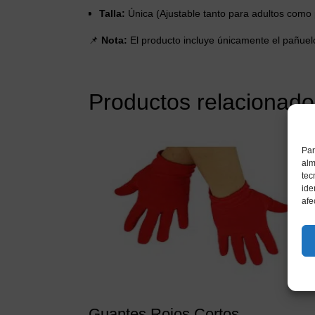
Talla:
Única (Ajustable tanto para adultos como 
📌
Nota:
El producto incluye únicamente el pañuelo
Productos relacionado
Par
alm
tec
ide
afe
Guantes Rojos Cortos