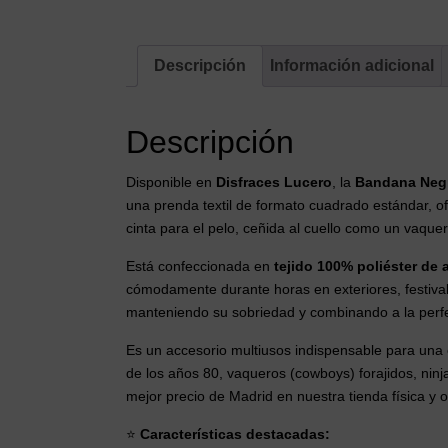
Descripción
Información adicional
Descripción
Disponible en
Disfraces Lucero
, la
Bandana Neg
una prenda textil de formato cuadrado estándar, o
cinta para el pelo, ceñida al cuello como un vaque
Está confeccionada en
tejido 100% poliéster de a
cómodamente durante horas en exteriores, festivale
manteniendo su sobriedad y combinando a la perfe
Es un accesorio multiusos indispensable para una e
de los años 80, vaqueros (cowboys) forajidos, ninj
mejor precio de Madrid en nuestra tienda física y o
⭐
Características destacadas: