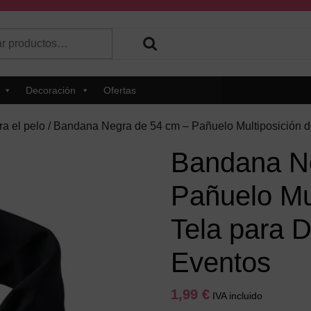
r
 hay resultados autocompletados, puedes utilizar las flechas de 
Decoración
Ofertas
a el pelo
/ Bandana Negra de 54 cm – Pañuelo Multiposición de
Bandana Ne
Pañuelo Mu
Tela para D
Eventos
1,99
€
IVA incluido