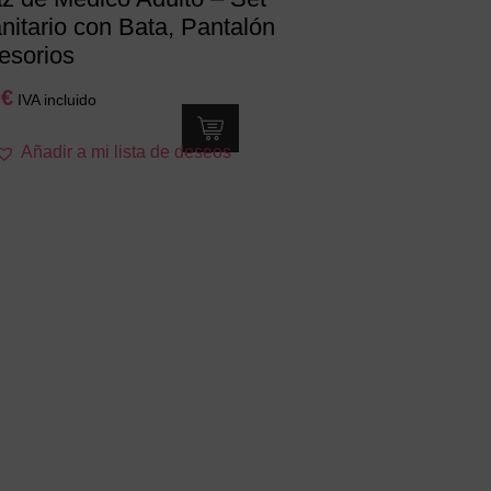
nitario con Bata, Pantalón
esorios
0
€
IVA incluido
Este
Añadir a mi lista de deseos
producto
tiene
múltiples
variantes.
Las
opciones
se
pueden
elegir
en
la
página
de