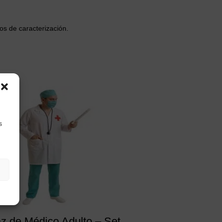
os de caracterización.
s
az de Médico Adulto – Set