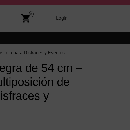
Cart
Image
0
arriba y abajo para revisarlos y Enter para ir a la página dese
Login
Login
 Tela para Disfraces y Eventos
gra de 54 cm –
ltiposición de
isfraces y