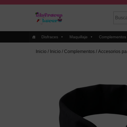
Skip
to
Busca
Cuando
content
por:
Skip
to
Content
Disfraces
Maquillaje
Complementos
Inicio
/
Inicio
/
Complementos
/
Accesorios par