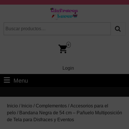
Skip
to
content
Skip
Buscar
Cuando hay resultados autocompletados, puedes utilizar las fl
to
por:
Content
Car
Im
0
Login
Login
Menu
Menu
Inicio
/
Inicio
/
Complementos
/
Accesorios para el
pelo
/ Bandana Negra de 54 cm – Pañuelo Multiposición
de Tela para Disfraces y Eventos