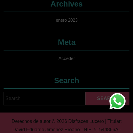
Archives
enero 2023
Meta
Acceder
Search
Search
Cuando hay resultados 
for:
Derechos de autor © 2026 Disfraces Lucero | Titular:
David Eduardo Jimenez Proaño - NIF: 51544866A -