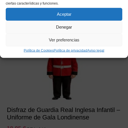
1,85
€
IVA incluido
ciertas características y funciones.
Aceptar
Añadir a mi lista de deseos
Denegar
Ver preferencias
Política de Cookies
Política de privacidad
Aviso legal
Disfraz de Guardia Real Inglesa Infantil –
Uniforme de Gala Londinense