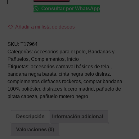
Negra
Consultar por WhatsApp
de
54
cm
Añadir a mi lista de deseos
–
Pañuelo
SKU:
T17964
Multiposición
Categorías:
Accesorios para el pelo
,
Bandanas y
de
Pañuelos
,
Complementos
,
Inicio
Tela
Etiquetas:
accesorios carnaval básicos de tela.
,
para
bandana negra barata
,
cinta negra pelo disfraz
,
Disfraces
complementos disfraces rockeros
,
comprar bandana
y
100% poliéster
,
disfraces lucero madrid
,
pañuelo de
Eventos
pirata cabeza
,
pañuelo motero negro
cantidad
Descripción
Información adicional
Valoraciones (0)