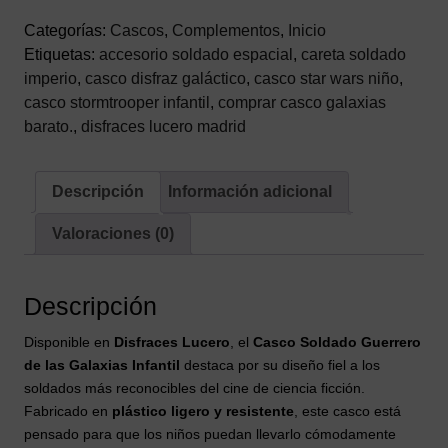
las
Galaxias
Categorías:
Cascos
,
Complementos
,
Inicio
Infantil
Etiquetas:
accesorio soldado espacial
,
careta soldado
–
imperio
,
casco disfraz galáctico
,
casco star wars niño
,
Accesorio
casco stormtrooper infantil
,
comprar casco galaxias
Espacial
barato.
,
disfraces lucero madrid
Blanco
cantidad
Descripción
Información adicional
Valoraciones (0)
Descripción
Disponible en
Disfraces Lucero
, el
Casco Soldado Guerrero
de las Galaxias Infantil
destaca por su diseño fiel a los
soldados más reconocibles del cine de ciencia ficción.
Fabricado en
plástico ligero y resistente
, este casco está
pensado para que los niños puedan llevarlo cómodamente