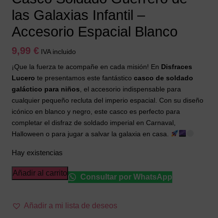
las Galaxias Infantil –
Accesorio Espacial Blanco
9,99
€
IVA incluido
¡Que la fuerza te acompañe en cada misión! En
Disfraces
Lucero
te presentamos este fantástico
casco de soldado
galáctico para niños
, el accesorio indispensable para
cualquier pequeño recluta del imperio espacial. Con su diseño
icónico en blanco y negro, este casco es perfecto para
completar el disfraz de soldado imperial en Carnaval,
Halloween o para jugar a salvar la galaxia en casa.
Hay existencias
Casco
Añadir al carrito
Consultar por WhatsApp
Soldado
Guerrero
Añadir a mi lista de deseos
de