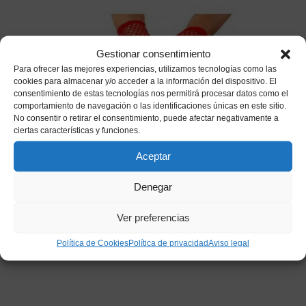
Gestionar consentimiento
Para ofrecer las mejores experiencias, utilizamos tecnologías como las
cookies para almacenar y/o acceder a la información del dispositivo. El
consentimiento de estas tecnologías nos permitirá procesar datos como el
comportamiento de navegación o las identificaciones únicas en este sitio.
No consentir o retirar el consentimiento, puede afectar negativamente a
ciertas características y funciones.
Aceptar
Guantes Rejilla Rojos
Denegar
1,80
€
IVA incluido
Ver preferencias
Política de Cookies
Política de privacidad
Aviso legal
Añadir a mi lista de deseos