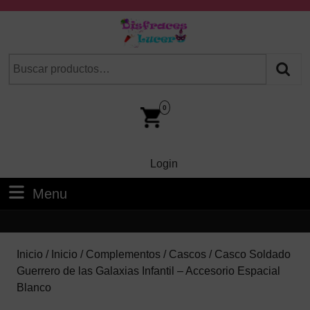
Skip
to
content
Skip
Buscar
Cuando hay resultados autocompletados, puedes utilizar las fl
to
por:
Content
Car
Im
0
Login
Login
Menu
Menu
Inicio
/
Inicio
/
Complementos
/
Cascos
/ Casco Soldado
Guerrero de las Galaxias Infantil – Accesorio Espacial
Blanco