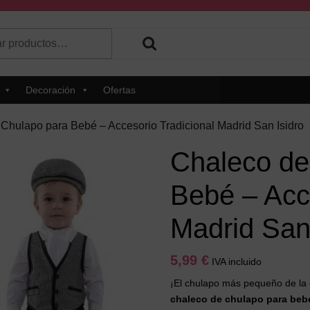
r
 hay resultados autocompletados, puedes utilizar las flechas de 
Decoración
Ofertas
Chulapo para Bebé – Accesorio Tradicional Madrid San Isidro
Chaleco de
Bebé – Acce
Madrid San 
5,99
€
IVA incluido
¡El chulapo más pequeño de la
chaleco de chulapo para beb