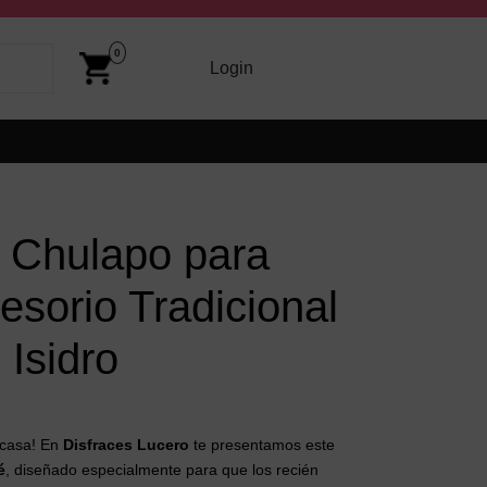
Cart
Image
0
arriba y abajo para revisarlos y Enter para ir a la página dese
Login
Login
 Chulapo para
sorio Tradicional
Isidro
 casa! En
Disfraces Lucero
te presentamos este
é
, diseñado especialmente para que los recién