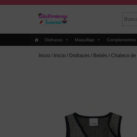
Skip
to
Busca
Cuando
content
por:
Skip
to
Content
Disfraces
Maquillaje
Complementos
Inicio
/
Inicio
/
Disfraces
/
Bebés
/ Chaleco de 