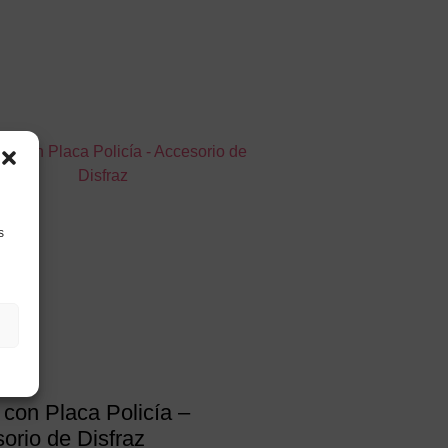
s
 con Placa Policía –
orio de Disfraz