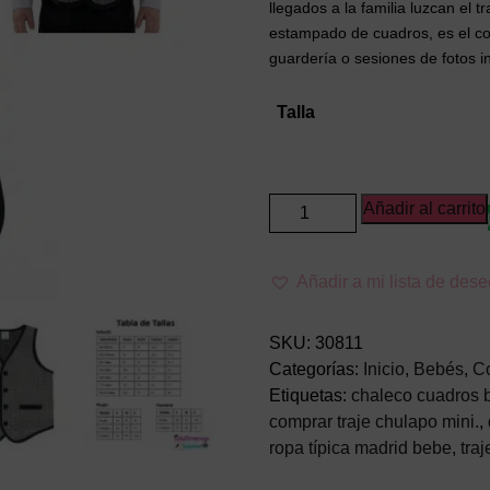
llegados a la familia luzcan el 
estampado de cuadros, es el co
guardería o sesiones de fotos in
Talla
Chaleco
Añadir al carrito
de
Chulapo
Añadir a mi lista de des
para
Bebé
–
SKU:
30811
Accesorio
Categorías:
Inicio
,
Bebés
,
C
Tradicional
Etiquetas:
chaleco cuadros 
Madrid
comprar traje chulapo mini.
,
San
ropa típica madrid bebe
,
tra
Isidro