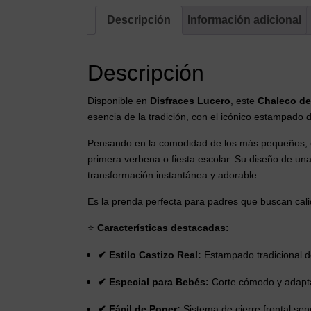
Descripción
Información adicional
Descripción
Disponible en
Disfraces Lucero
, este
Chaleco de
esencia de la tradición, con el icónico estampado 
Pensando en la comodidad de los más pequeños, el 
primera verbena o fiesta escolar. Su diseño de una
transformación instantánea y adorable.
Es la prenda perfecta para padres que buscan calid
⭐
Características destacadas:
✔ Estilo Castizo Real:
Estampado tradicional de
✔ Especial para Bebés:
Corte cómodo y adapta
✔ Fácil de Poner:
Sistema de cierre frontal sen