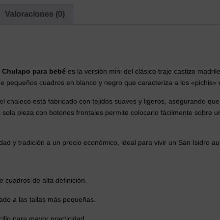
cantidad
Valoraciones (0)
 Chulapo para bebé
es la versión mini del clásico traje castizo madr
de pequeños cuadros en blanco y negro que caracteriza a los «pichis» d
chaleco está fabricado con tejidos suaves y ligeros, asegurando que e
 sola pieza con botones frontales permite colocarlo fácilmente sobre 
ad y tradición a un precio económico, ideal para vivir un San Isidro au
 cuadros de alta definición.
do a las tallas más pequeñas.
cillo para mayor practicidad.