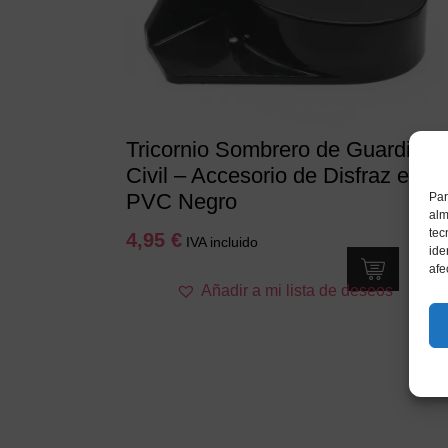
Tricornio Sombrero de Guardia
Civil – Accesorio de Disfraz en
PVC Negro
Par
alm
tec
4,95
€
IVA incluido
ide
afe
Añadir a mi lista de deseos