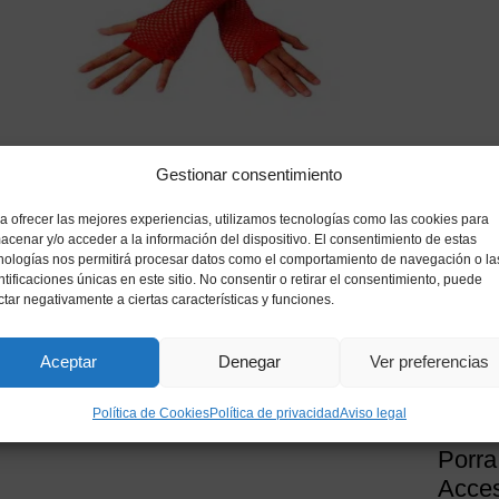
Guantes Rejilla Rojos
Gestionar consentimiento
1,80
€
IVA incluido
a ofrecer las mejores experiencias, utilizamos tecnologías como las cookies para
acenar y/o acceder a la información del dispositivo. El consentimiento de estas
nologías nos permitirá procesar datos como el comportamiento de navegación o la
Añadir a mi lista de deseos
ntificaciones únicas en este sitio. No consentir o retirar el consentimiento, puede
ctar negativamente a ciertas características y funciones.
Aceptar
Denegar
Ver preferencias
Política de Cookies
Política de privacidad
Aviso legal
Porra
Acces