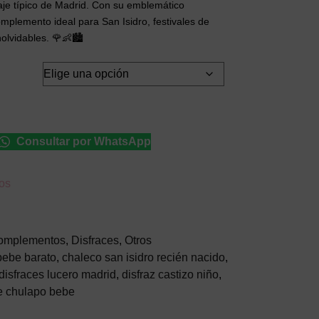
traje típico de Madrid. Con su emblemático
mplemento ideal para San Isidro, festivales de
olvidables. 🌹👶🏙️
Consultar por WhatsApp
eos
omplementos
,
Disfraces
,
Otros
bebe barato
,
chaleco san isidro recién nacido
,
disfraces lucero madrid
,
disfraz castizo niño
,
je chulapo bebe