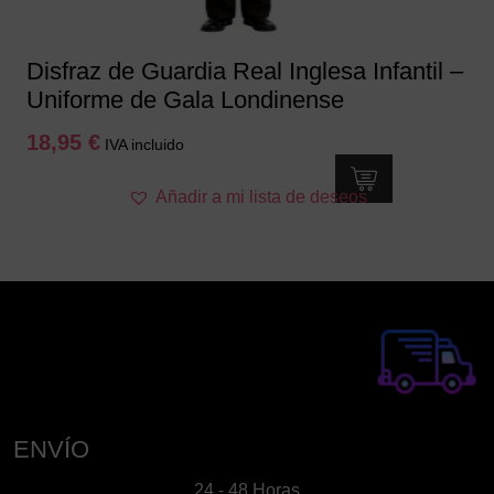
Disfraz de Guardia Real Inglesa Infantil –
Uniforme de Gala Londinense
18,95
€
IVA incluido
Este
Añadir a mi lista de deseos
producto
tiene
múltiples
variantes.
Las
opciones
se
pueden
elegir
en
ENVÍO
la
24 - 48 Horas