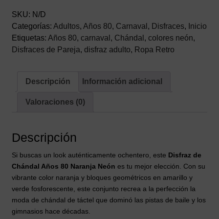
Disfraz
SKU:
N/D
Retro
Categorías:
Adultos
,
Años 80
,
Carnaval
,
Disfraces
,
Inicio
Adulto
Etiquetas:
Años 80
,
carnaval
,
Chándal
,
colores neón
,
cantidad
Disfraces de Pareja
,
disfraz adulto
,
Ropa Retro
Descripción
Información adicional
Valoraciones (0)
Descripción
Si buscas un look auténticamente ochentero, este
Disfraz de
Chándal Años 80 Naranja Neón
es tu mejor elección. Con su
vibrante color naranja y bloques geométricos en amarillo y
verde fosforescente, este conjunto recrea a la perfección la
moda de chándal de táctel que dominó las pistas de baile y los
gimnasios hace décadas.