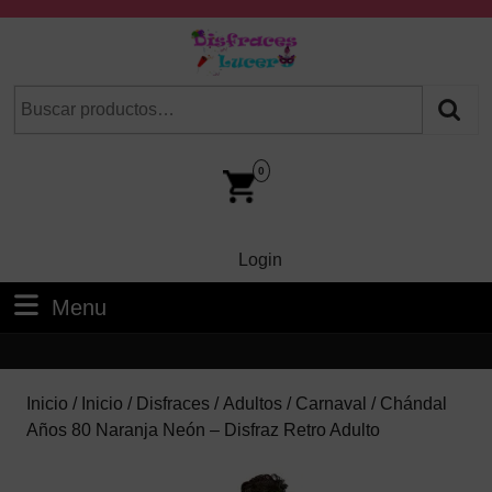
Skip
to
content
Skip
Buscar
Cuando hay resultados autocompletados, puedes utilizar las fl
to
por:
Content
Car
Im
0
Login
Login
Menu
Menu
Inicio
/
Inicio
/
Disfraces
/
Adultos
/
Carnaval
/ Chándal
Años 80 Naranja Neón – Disfraz Retro Adulto