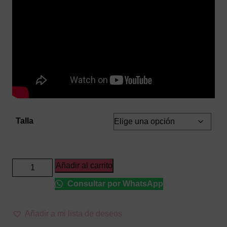
Talla
Chándal
Añadir al carrito
Años
Consultar por WhatsApp
80
Naranja
Neón
Añadir a mi lista de deseos
–