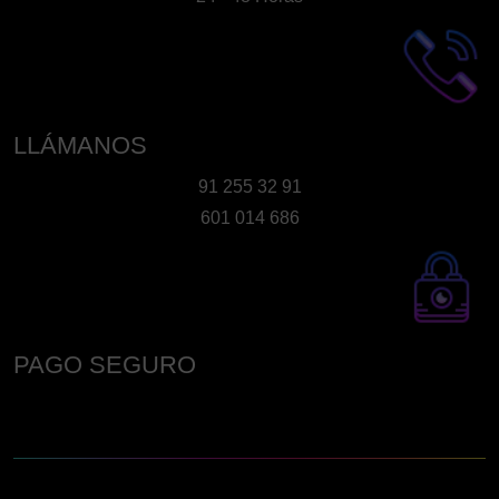
página
de
producto
LLÁMANOS
91 255 32 91
601 014 686
PAGO SEGURO