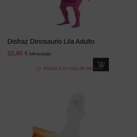
Disfraz Dinosaurio Lila Adulto
22,90
€
IVA incluido
Este
Añadir a mi lista de deseos
producto
tiene
múltiples
variantes.
Las
opciones
se
pueden
elegir
en