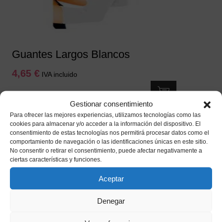
la
página
de
producto
Guantes Largos Blancos
4,65
€
IVA incluido
Añadir a mi lista de deseos
Gestionar consentimiento
Para ofrecer las mejores experiencias, utilizamos tecnologías como las
cookies para almacenar y/o acceder a la información del dispositivo. El
consentimiento de estas tecnologías nos permitirá procesar datos como el
comportamiento de navegación o las identificaciones únicas en este sitio.
No consentir o retirar el consentimiento, puede afectar negativamente a
ciertas características y funciones.
Aceptar
Denegar