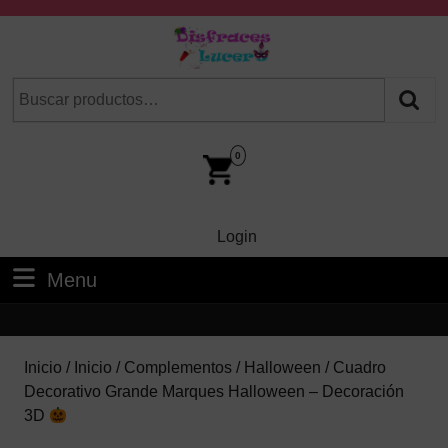
Skip
to
content
Skip
Buscar
Cuando hay resultados autocompletados, puedes utilizar las fl
to
por:
Content
Car
Im
0
Login
Login
Menu
Menu
Inicio
/
Inicio
/
Complementos
/
Halloween
/ Cuadro
Decorativo Grande Marques Halloween – Decoración
3D