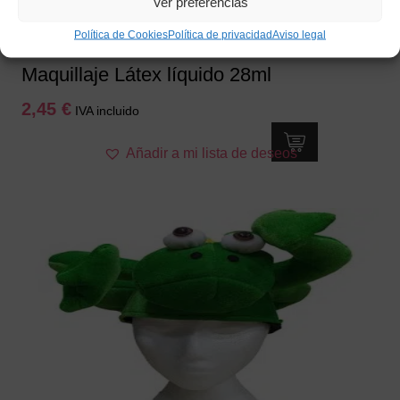
Ver preferencias
Política de Cookies
Política de privacidad
Aviso legal
Maquillaje Látex líquido 28ml
2,45
€
IVA incluido
Añadir a mi lista de deseos