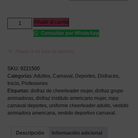
Disfraz
Añadir al carrito
de
Consultar por WhatsApp
Animadora
Adulto
–
Añadir a mi lista de deseos
Vestido
de
SKU:
9221500
Cheerleader
Categorías:
Adultos
,
Carnaval
,
Deportes
,
Disfraces
,
para
Inicio
,
Profesiones
Mujer
Etiquetas:
disfraz de cheerleader mujer
,
disfraz grupo
cantidad
animadoras
,
disfraz instituto americano mujer
,
ropa
carnaval deportes
,
uniforme cheerleader adulto
,
vestido
animadora americana
,
vestido deportivo carnaval.
Descripción
Información adicional