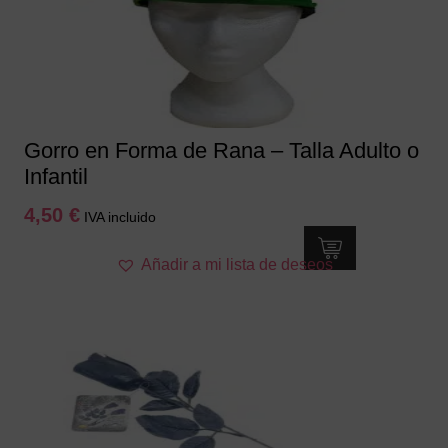
elegir
en
la
página
de
producto
Gorro en Forma de Rana – Talla Adulto o
Infantil
4,50
€
IVA incluido
Añadir a mi lista de deseos