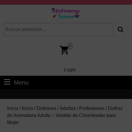
Skip
to
content
Skip
Buscar
Cuando hay resultados autocompletados, puedes utilizar las fl
to
por:
Content
Car
Im
0
Login
Login
Menu
Menu
Inicio
/
Inicio
/
Disfraces
/
Adultos
/
Profesiones
/ Disfraz
de Animadora Adulto – Vestido de Cheerleader para
Mujer