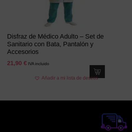
Disfraz de Médico Adulto – Set de
Sanitario con Bata, Pantalón y
Accesorios
21,90
€
IVA incluido
Este
Añadir a mi lista de deseos
producto
tiene
múltiples
variantes.
Las
opciones
se
pueden