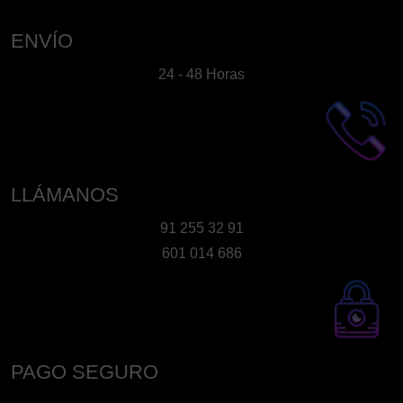
elegir
en
ENVÍO
la
24 - 48 Horas
página
de
producto
LLÁMANOS
91 255 32 91
601 014 686
PAGO SEGURO