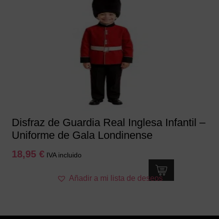
Disfraz de Guardia Real Inglesa Infantil –
Uniforme de Gala Londinense
18,95
€
IVA incluido
Este
Añadir a mi lista de deseos
producto
tiene
múltiples
variantes.