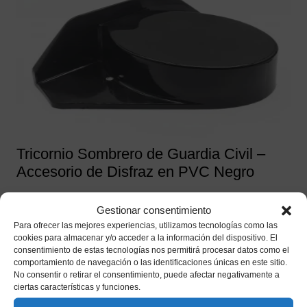
Tricornio Sombrero de Guardia Civil –
Accesorio de Disfraz en PVC Negro
4,95
€
IVA incluido
Gestionar consentimiento
Para ofrecer las mejores experiencias, utilizamos tecnologías como las
Añadir a mi lista de deseos
cookies para almacenar y/o acceder a la información del dispositivo. El
consentimiento de estas tecnologías nos permitirá procesar datos como el
comportamiento de navegación o las identificaciones únicas en este sitio.
No consentir o retirar el consentimiento, puede afectar negativamente a
ciertas características y funciones.