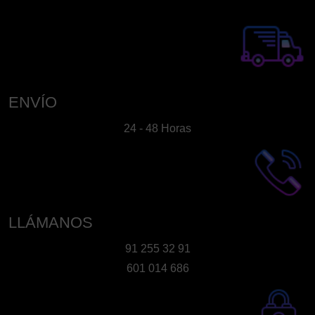
Las
opciones
se
pueden
elegir
en
ENVÍO
la
24 - 48 Horas
página
de
producto
LLÁMANOS
91 255 32 91
601 014 686