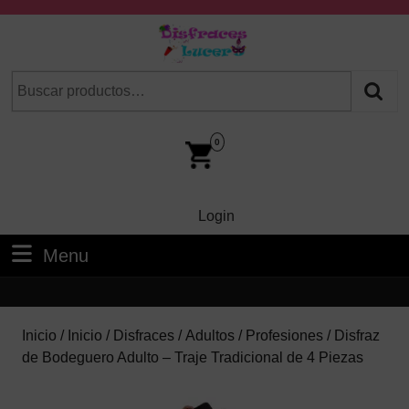
Skip
to
content
Skip
Buscar
Cuando hay resultados autocompletados, puedes utilizar las fl
to
por:
Content
Car
Im
0
Login
Login
Menu
Menu
Inicio
/
Inicio
/
Disfraces
/
Adultos
/
Profesiones
/ Disfraz
de Bodeguero Adulto – Traje Tradicional de 4 Piezas