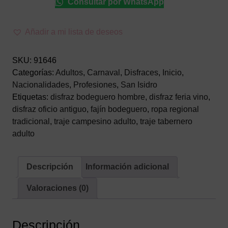
Consultar por WhatsApp
Bodeguero
Adulto
–
Añadir a mi lista de deseos
Traje
Tradicional
SKU:
91646
de
Categorías:
Adultos
,
Carnaval
,
Disfraces
,
Inicio
,
4
Nacionalidades
,
Profesiones
,
San Isidro
Piezas
Etiquetas:
disfraz bodeguero hombre
,
disfraz feria vino
,
cantidad
disfraz oficio antiguo
,
fajín bodeguero
,
ropa regional
tradicional
,
traje campesino adulto
,
traje tabernero
adulto
Descripción
Información adicional
Valoraciones (0)
Descripción