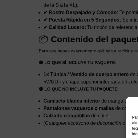
de la S a la XL).
✔ Rostro Despejado y Cómodo:
Te permit
✔ Puesta Rápida en 5 Segundos:
Se intr
✔ Calidad Lucero:
Tu rincón de referencia
📦
Contenido del paquet
Para que sepas exactamente qué vas a recibir y pue
🟢 LO QUE SÍ INCLUYE TU PAQUETE:
1x Túnica / Vestido de cuerpo entero
de c
«WUD» y chapa superior integrada en color
🔴 LO QUE NO INCLUYE TU PAQUETE:
Camiseta blanca interior
de manga corta o
Pantalones vaqueros o mallas
de color o
Calzado o zapatillas
de calle.
Par
(Cualquier accesorio de decoración o vasos
alm
tec
ide