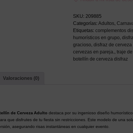
de
Cerveza
Adulto
SKU:
209885
–
Categorías:
Adultos
,
Carnav
Traje
Etiquetas:
complementos dis
Divertido
humorísticos en grupo
,
disfr
de
gracioso
,
disfraz de cerveza
Botella
cervezas en pareja.
,
traje d
"Wudbeiser"
botellín de cerveza disfraz
con
Capucha
Valoraciones (0)
de
Chapa
(Talla
Única
S-
tellín de Cerveza Adulto
destaca por su ingenioso diseño humorístico 
XL)
a que disfrutes de tu fiesta sin restricciones. Este modelo de una sol
cantidad
versión, asegurando risas instantáneas en cualquier evento.