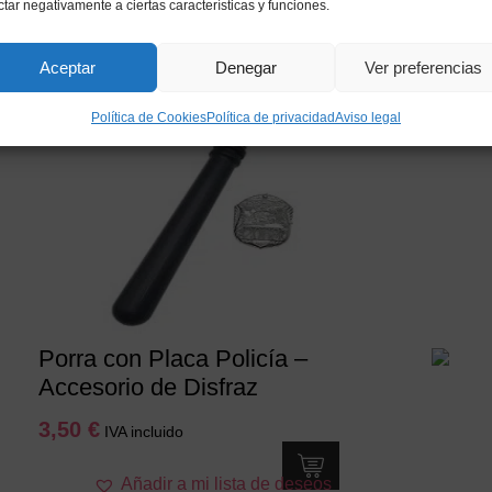
ctar negativamente a ciertas características y funciones.
s
Aceptar
Denegar
Ver preferencias
Política de Cookies
Política de privacidad
Aviso legal
Porra con Placa Policía –
Accesorio de Disfraz
3,50
€
IVA incluido
Añadir a mi lista de deseos