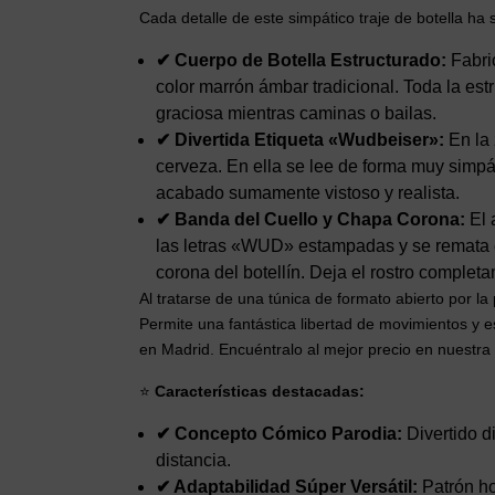
Cada detalle de este simpático traje de botella h
✔ Cuerpo de Botella Estructurado:
Fabric
color marrón ámbar tradicional. Toda la est
graciosa mientras caminas o bailas.
✔ Divertida Etiqueta «Wudbeiser»:
En la 
cerveza. En ella se lee de forma muy simpá
acabado sumamente vistoso y realista.
✔ Banda del Cuello y Chapa Corona:
El 
las letras «WUD» estampadas y se remata e
corona del botellín. Deja el rostro complet
Al tratarse de una túnica de formato abierto por la
Permite una fantástica libertad de movimientos y es
en Madrid. Encuéntralo al mejor precio en nuestra t
⭐
Características destacadas:
✔ Concepto Cómico Parodia:
Divertido d
distancia.
✔ Adaptabilidad Súper Versátil:
Patrón ho