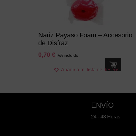
Nariz Payaso Foam – Accesorio
de Disfraz
0,70
€
IVA incluido
Añadir a mi lista de deseos
ENVÍO
24 - 48 Horas