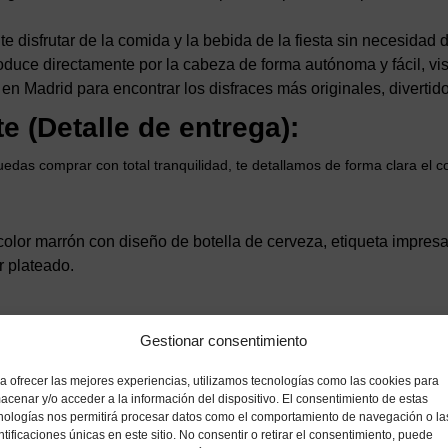
e disfrutar de la comida y la bebida de la fiesta sin necesidad 
oduce directamente por la cabeza de forma autónoma y fácil, vist
 en Madrid para encontrar los disfraces más originales, divert
e (Detalle de entrega):
das comprar con total tranquilidad, te detallamos de forma clara el c
olor marrón con diseño de botella de cerveza, etiqueta impres
 plateado.
 diaria.
Gestionar consentimiento
scuro.
a ofrecer las mejores experiencias, utilizamos tecnologías como las cookies para
 mostrados en las imágenes de muestra con fines ilustrativos).
acenar y/o acceder a la información del dispositivo. El consentimiento de estas
nologías nos permitirá procesar datos como el comportamiento de navegación o la
ntificaciones únicas en este sitio. No consentir o retirar el consentimiento, puede