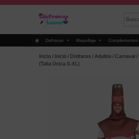
Skip
to
Busca
Cuando
content
por:
Skip
to
Content
Disfraces
Maquillaje
Complementos
Inicio
/
Inicio
/
Disfraces
/
Adultos
/
Carnaval
/
(Talla Única S-XL)