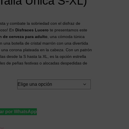
Talla Única S-XL)
esta y combate la sobriedad con el disfraz de
nioso! En
Disfraces Lucero
te presentamos este
ín de cerveza para adulto
, una cómoda túnica
ón una botella de cristal marrón con una divertida
 una corona plateada en la cabeza. Con un patrón
llas desde la S hasta la XL, es la opción estrella
iles de peñas festivas o alocadas despedidas de
ar por WhatsApp
eos