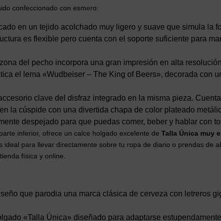
a sido confeccionado con esmero:
ado en un tejido acolchado muy ligero y suave que simula la for
ructura es flexible pero cuenta con el soporte suficiente para ma
zona del pecho incorpora una gran impresión en alta resolució
tica el lema «Wudbeiser – The King of Beers», decorada con un 
accesorio clave del disfraz integrado en la misma pieza. Cuenta
n la cúspide con una divertida chapa de color plateado metáli
amente despejado para que puedas comer, beber y hablar con tota
 parte inferior, ofrece un calce holgado excelente de
Talla Única muy el
 ideal para llevar directamente sobre tu ropa de diario o prendas de abri
ienda física y online.
iseño que parodia una marca clásica de cerveza con letreros g
lgado «Talla Única» diseñado para adaptarse estupendamente a