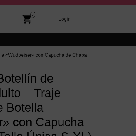
Cart
Image
0
arriba y abajo para revisarlos y Enter para ir a la página dese
Login
Login
otella «Wudbeiser» con Capucha de Chapa
Botellín de
lto – Traje
e Botella
r» con Capucha