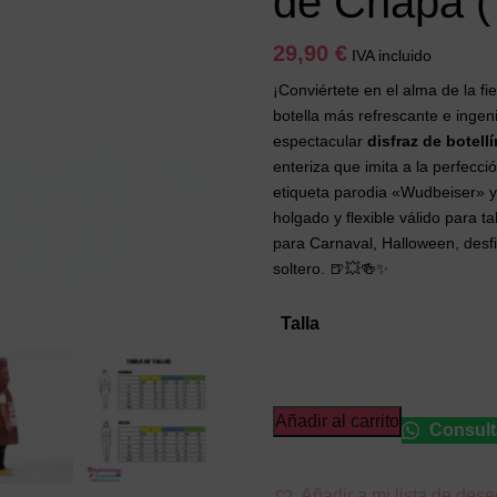
de Chapa (
29,90
€
IVA incluido
¡Conviértete en el alma de la fi
botella más refrescante e inge
espectacular
disfraz de botell
enteriza que imita a la perfecci
etiqueta parodia «Wudbeiser» y
holgado y flexible válido para ta
para Carnaval, Halloween, desf
soltero. 🍺💥🍻✨
Talla
Disfraz
Añadir al carrito
Consult
de
Botellín
Añadir a mi lista de des