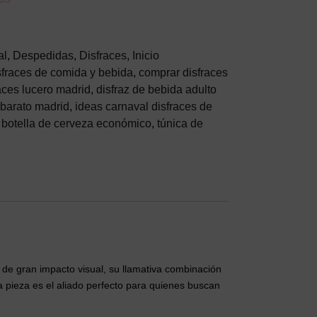
al
,
Despedidas
,
Disfraces
,
Inicio
fraces de comida y bebida
,
comprar disfraces
aces lucero madrid
,
disfraz de bebida adulto
 barato madrid
,
ideas carnaval disfraces de
e botella de cerveza económico
,
túnica de
de gran impacto visual, su llamativa combinación
a pieza es el aliado perfecto para quienes buscan