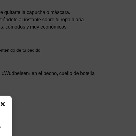
de quitarte la capucha o máscara.
iéndote al instante sobre tu ropa diaria.
idos, cómodos y muy económicos.
ontenido de tu pedido:
a «Wudbeiser» en el pecho, cuello de botella
s