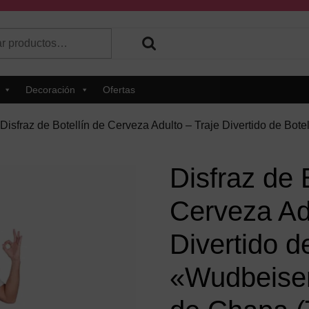
r
 hay resultados autocompletados, puedes utilizar las flechas de 
Decoración
Ofertas
 Disfraz de Botellín de Cerveza Adulto – Traje Divertido de B
Disfraz de 
Cerveza Adu
Divertido d
«Wudbeise