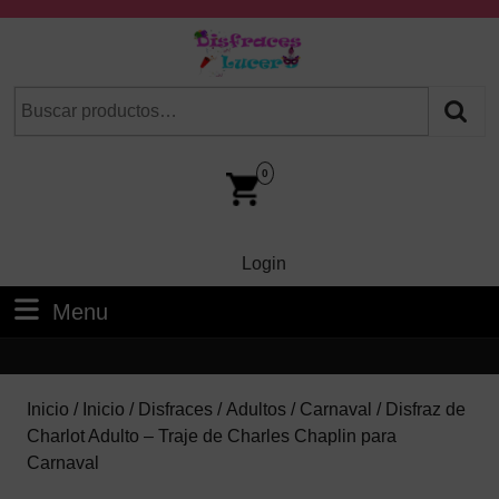
Skip
to
content
Skip
Buscar
Cuando hay resultados autocompletados, puedes utilizar las fl
to
por:
Content
Car
Im
0
Login
Login
Menu
Menu
Inicio
/
Inicio
/
Disfraces
/
Adultos
/
Carnaval
/ Disfraz de
Charlot Adulto – Traje de Charles Chaplin para
Carnaval