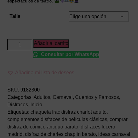
espectáculos de teatro.
Talla
Disfraz
Añadir al carrito
de
Consultar por WhatsApp
Charlot
Adulto
–
Añadir a mi lista de deseos
Traje
de
SKU:
9182300
Charles
Categorías:
Adultos
,
Carnaval
,
Cuentos y Famosos
,
Chaplin
Disfraces
,
Inicio
para
Etiquetas:
chaqueta frac disfraz charlot adulto
,
Carnaval
complementos disfraces de películas clásicas
,
comprar
cantidad
disfraz de cómico antiguo barato
,
disfraces lucero
madrid
,
disfraz de charles chaplin barato
,
ideas carnaval