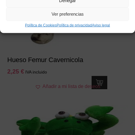
Denegar
Ver preferencias
Política de Cookies
Política de privacidad
Aviso legal
Hueso Femur Cavernicola
2,25
€
IVA incluido
Añadir a mi lista de deseos