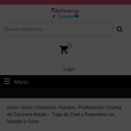
Skip
to
content
Skip
Buscar
Cuando hay resultados autocompletados, puedes utilizar las fl
to
por:
Content
Car
Im
0
Login
Login
Menu
Menu
Inicio
/
Inicio
/
Disfraces
/
Adultos
/
Profesiones
/ Disfraz
de Cocinera Adulto – Traje de Chef y Repostera con
Vestido y Gorro