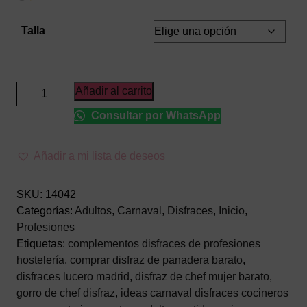
Talla
Disfraz
Añadir al carrito
de
Consultar por WhatsApp
Cocinera
Adulto
–
Añadir a mi lista de deseos
Traje
de
SKU:
14042
Chef
Categorías:
Adultos
,
Carnaval
,
Disfraces
,
Inicio
,
y
Profesiones
Repostera
Etiquetas:
complementos disfraces de profesiones
con
hostelería
,
comprar disfraz de panadera barato
,
Vestido
disfraces lucero madrid
,
disfraz de chef mujer barato
,
y
gorro de chef disfraz
,
ideas carnaval disfraces cocineros
Gorro