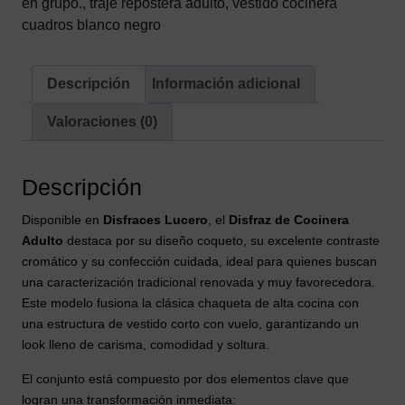
en grupo.
,
traje repostera adulto
,
vestido cocinera
cantidad
cuadros blanco negro
Descripción
Información adicional
Valoraciones (0)
Descripción
Disponible en
Disfraces Lucero
, el
Disfraz de Cocinera
Adulto
destaca por su diseño coqueto, su excelente contraste
cromático y su confección cuidada, ideal para quienes buscan
una caracterización tradicional renovada y muy favorecedora.
Este modelo fusiona la clásica chaqueta de alta cocina con
una estructura de vestido corto con vuelo, garantizando un
look lleno de carisma, comodidad y soltura.
El conjunto está compuesto por dos elementos clave que
logran una transformación inmediata: