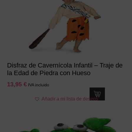
Disfraz de Cavernícola Infantil – Traje de
la Edad de Piedra con Hueso
13,95
€
IVA incluido
Este
Añadir a mi lista de deseos
producto
tiene
múltiples
variantes.
Las