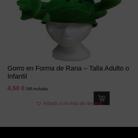
opciones
se
pueden
elegir
en
la
página
de
producto
Gorro en Forma de Rana – Talla Adulto o
Infantil
4,50
€
IVA incluido
Añadir a mi lista de deseos