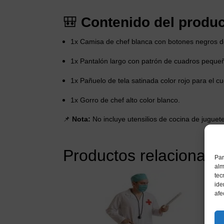
🎒
Contenido del produc
1x Camisa de chef blanca con botones negros d
1x Pantalón largo con patrón de cuadros pequeñ
1x Pañuelo de tela satinada color rojo para el cu
1x Gorro de chef alto color blanco.
📌
Nota:
No incluye utensilios de cocina de juguete
Productos relacionado
Par
alm
tec
ide
afe