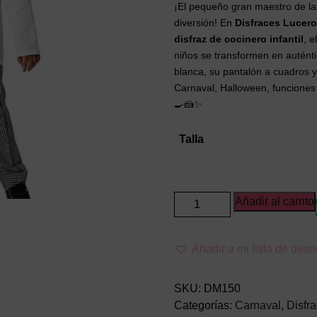
¡El pequeño gran maestro de la 
diversión! En
Disfraces Lucero
disfraz de cocinero infantil
, e
niños se transformen en auténti
blanca, su pantalón a cuadros y 
Carnaval, Halloween, funciones 
🍳🍰✨
Talla
Disfraz
Añadir al carrito
de
Cocinero
Añadir a mi lista de des
Infantil
con
Pañuelo
SKU:
DM150
Rojo
Categorías:
Carnaval
,
Disfr