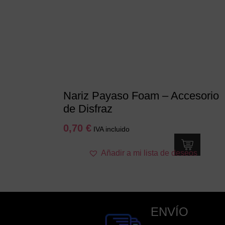
se
pueden
elegir
en
la
página
de
producto
Nariz Payaso Foam – Accesorio
de Disfraz
0,70
€
IVA incluido
Añadir a mi lista de deseos
ENVÍO