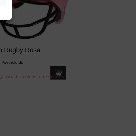
o Rugby Rosa
€
IVA incluido
Añadir a mi lista de deseos