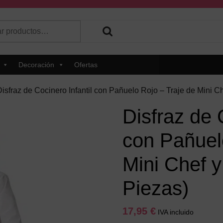
r
 hay resultados autocompletados, puedes utilizar las flechas de 
Decoración
Ofertas
Disfraz de Cocinero Infantil con Pañuelo Rojo – Traje de Mini C
Disfraz de 
con Pañuel
Mini Chef y
Piezas)
17,95
€
IVA incluido