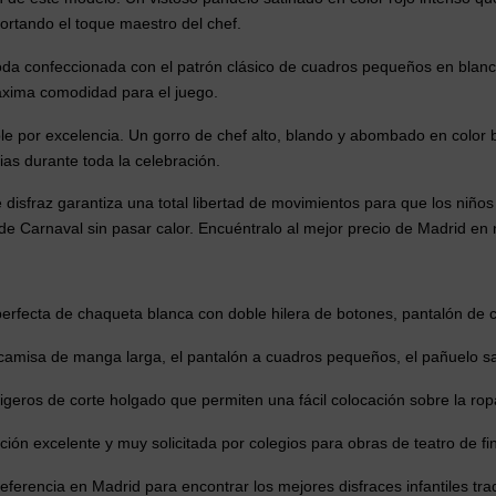
portando el toque maestro del chef.
a confeccionada con el patrón clásico de cuadros pequeños en blanco
máxima comodidad para el juego.
le por excelencia. Un gorro de chef alto, blando y abombado en color
ias durante toda la celebración.
 disfraz garantiza una total libertad de movimientos para que los niños p
 de Carnaval sin pasar calor. Encuéntralo al mejor precio de Madrid en 
rfecta de chaqueta blanca con doble hilera de botones, pantalón de cu
camisa de manga larga, el pantalón a cuadros pequeños, el pañuelo sati
ligeros de corte holgado que permiten una fácil colocación sobre la ropa
ión excelente y muy solicitada por colegios para obras de teatro de fi
referencia en Madrid para encontrar los mejores disfraces infantiles tr