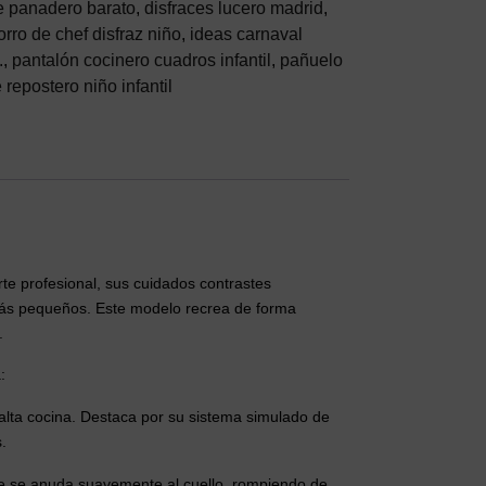
e panadero barato
,
disfraces lucero madrid
,
orro de chef disfraz niño
,
ideas carnaval
.
,
pantalón cocinero cuadros infantil
,
pañuelo
e repostero niño infantil
te profesional, sus cuidados contrastes
más pequeños. Este modelo recrea de forma
.
:
alta cocina. Destaca por su sistema simulado de
.
que se anuda suavemente al cuello, rompiendo de