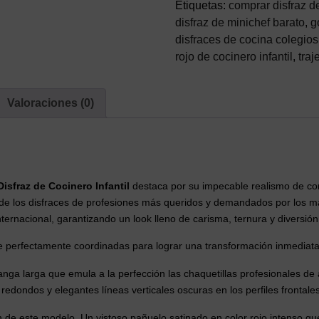
–
Etiquetas:
comprar disfraz d
Traje
disfraz de minichef barato
,
g
de
disfraces de cocina colegios
Mini
rojo de cocinero infantil
,
traj
Chef
y
Valoraciones (0)
Repostero
(4
Piezas)
cantidad
Disfraz de Cocinero Infantil
destaca por su impecable realismo de cor
 de los disfraces de profesiones más queridos y demandados por los 
nternacional, garantizando un look lleno de carisma, ternura y diversión
e perfectamente coordinadas para lograr una transformación inmediata
a larga que emula a la perfección las chaquetillas profesionales de 
dondos y elegantes líneas verticales oscuras en los perfiles frontales
ón de este modelo. Un vistoso pañuelo satinado en color rojo intenso 