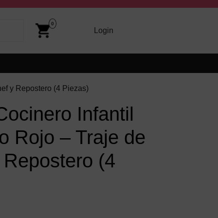
Cart
Image
0
arriba y abajo para revisarlos y Enter para ir a la página dese
Login
Login
hef y Repostero (4 Piezas)
Cocinero Infantil
o Rojo – Traje de
 Repostero (4