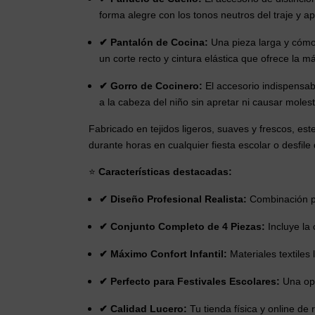
forma alegre con los tonos neutros del traje y a
✔ Pantalón de Cocina:
Una pieza larga y cómod
un corte recto y cintura elástica que ofrece la 
✔ Gorro de Cocinero:
El accesorio indispensab
a la cabeza del niño sin apretar ni causar molest
Fabricado en tejidos ligeros, suaves y frescos, este
durante horas en cualquier fiesta escolar o desfile
⭐
Características destacadas:
✔ Diseño Profesional Realista:
Combinación pe
✔ Conjunto Completo de 4 Piezas:
Incluye la 
✔ Máximo Confort Infantil:
Materiales textiles 
✔ Perfecto para Festivales Escolares:
Una opc
✔ Calidad Lucero:
Tu tienda física y online de 