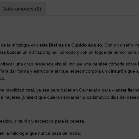
Valoraciones (0)
de la mitología con este
Disfraz de Cupido Adulto
.
Con un diseño ins
ienes buscan un disfraz original, cómodo y con un toque de humor para c
ofrecer una gran presencia visual. Incluye una
camisa
cómoda sobre l
Para dar forma y estructura al traje, el set incorpora un
cinturón
que ay
ca.
una movilidad total, ya sea para bailar en Carnaval o para «lanzar flech
a mujeres (unisex) que quieran encarnar al carismático dios del deseo
estido, cinturón y accesorio para la cabeza.
en la mitología que nunca pasa de moda.