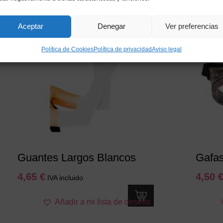
s
Aceptar
Denegar
Ver preferencias
Política de Cookies
Política de privacidad
Aviso legal
Guantes Largos Blancos
Gafa
4,65
€
4,50
IVA incluido
Añadir a mi lista de deseos