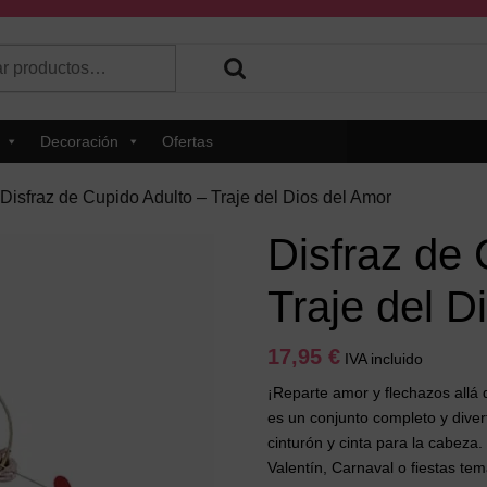
r
 hay resultados autocompletados, puedes utilizar las flechas de 
Decoración
Ofertas
 Disfraz de Cupido Adulto – Traje del Dios del Amor
Disfraz de 
Traje del D
17,95
€
IVA incluido
¡Reparte amor y flechazos allá
es un conjunto completo y divert
cinturón y cinta para la cabeza.
Valentín, Carnaval o fiestas tem