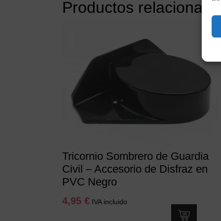
Productos relacionado
Tricornio Sombrero de Guardia
Civil – Accesorio de Disfraz en
PVC Negro
4,95
€
IVA incluido