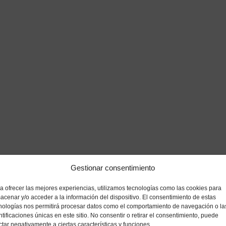
Gestionar consentimiento
a ofrecer las mejores experiencias, utilizamos tecnologías como las cookies para
acenar y/o acceder a la información del dispositivo. El consentimiento de estas
nologías nos permitirá procesar datos como el comportamiento de navegación o la
ntificaciones únicas en este sitio. No consentir o retirar el consentimiento, puede
ctar negativamente a ciertas características y funciones.