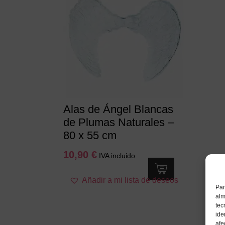
Alas de Ángel Blancas
de Plumas Naturales –
80 x 55 cm
10,90
€
IVA incluido
Añadir a mi lista de deseos
Par
alm
tec
ide
afe