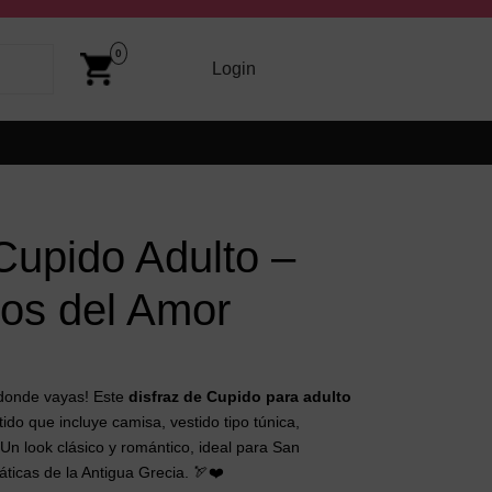
Cart
Image
0
arriba y abajo para revisarlos y Enter para ir a la página dese
Login
Login
Cupido Adulto –
ios del Amor
 donde vayas!
Este
disfraz de Cupido para adulto
ido que incluye camisa, vestido tipo túnica,
Un look clásico y romántico, ideal para San
áticas de la Antigua Grecia.
🏹❤️