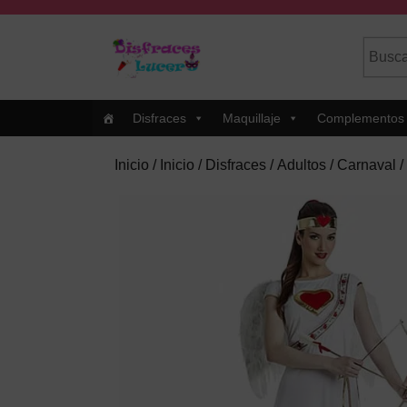
Skip
to
Busca
Cuando
content
por:
Skip
to
Content
Disfraces
Maquillaje
Complementos
Inicio
/
Inicio
/
Disfraces
/
Adultos
/
Carnaval
/