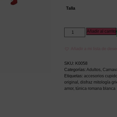
Talla
Disfraz
Añadir al carrito
de
Cupido
Añadir a mi lista de des
Adulto
–
Traje
SKU:
K0058
del
Categorías:
Adultos
,
Carnav
Dios
Etiquetas:
accesorios cupid
del
original
,
disfraz mitología gr
Amor
amor
,
túnica romana blanca
cantidad