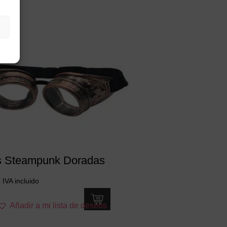
s Steampunk Doradas
€
IVA incluido
Añadir a mi lista de deseos