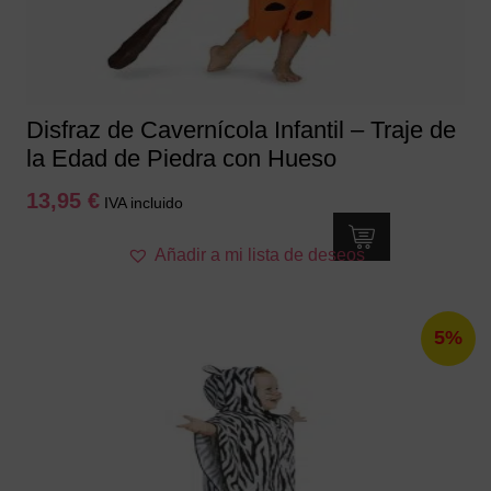
en
la
página
de
producto
Disfraz de Cavernícola Infantil – Traje de
la Edad de Piedra con Hueso
13,95
€
IVA incluido
Este
Añadir a mi lista de deseos
producto
tiene
múltiples
5%
variantes.
Las
opciones
se
pueden
elegir