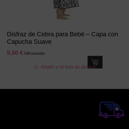
en
la
página
de
producto
Disfraz de Cebra para Bebé – Capa con
Capucha Suave
5,50
€
IVA incluido
Este
Añadir a mi lista de deseos
producto
tiene
múltiples
variantes.
Las
opciones
se
pueden
elegir