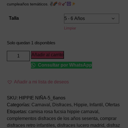
cumpleaños temáticos. ✌
Talla
Limpiar
Solo quedan 1 disponibles
Disfraz
Añadir al carrito
Hippie
Consultar por WhatsApp
Niña
Infantil
–
Añadir a mi lista de deseos
Traje
de
SKU:
HIPPIE NIÑA-5_6anos
los
Categorías:
Carnaval
,
Disfraces
,
Hippie
,
Infantil
,
Ofertas
Años
Etiquetas:
camisa rosa fucsia hippie carnaval
,
60
complementos disfraces de los años sesenta
,
comprar
y
disfraces retro infantiles
,
disfraces lucero madrid
,
disfraz