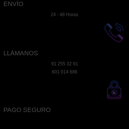
en
ENVÍO
la
24 - 48 Horas
página
de
producto
LLÁMANOS
91 255 32 91
601 014 686
PAGO SEGURO