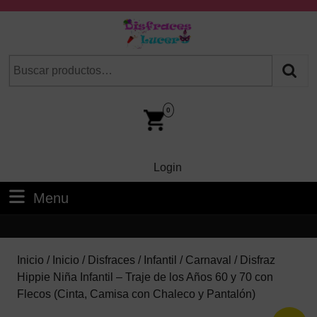
Skip
to
content
Skip
Buscar
Cuando hay resultados autocompletados, puedes utilizar las fl
to
por:
Content
Car
Im
0
Login
Login
Menu
Menu
Inicio
/
Inicio
/
Disfraces
/
Infantil
/
Carnaval
/ Disfraz
Hippie Niña Infantil – Traje de los Años 60 y 70 con
Flecos (Cinta, Camisa con Chaleco y Pantalón)