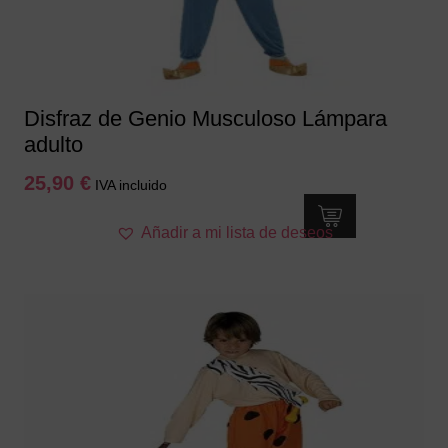
en
la
página
de
producto
Disfraz de Genio Musculoso Lámpara
adulto
25,90
€
IVA incluido
Este
Añadir a mi lista de deseos
producto
tiene
múltiples
variantes.
Las
opciones
se
pueden
elegir