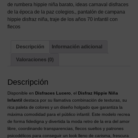
70
de rumbera hippie niña barato
,
ideas carnaval disfraces
con
de la época de la paz colegios.
,
pantalón de campana
Flecos
hippie disfraz niña
,
traje de los años 70 infantil con
(Cinta,
flecos
Camisa
con
Chaleco
Descripción
Información adicional
y
Valoraciones (0)
Pantalón)
cantidad
Descripción
Disponible en
Disfraces Lucero
, el
Disfraz Hippie Niña
Infantil
destaca por su llamativa combinación de texturas, su
rica paleta de colores y un diseño holgado que garantiza la
máxima comodidad para el público infantil. Este modelo recrea
de forma fidedigna y divertida la moda retro de la era del amor
libre, coordinando transparencias, flecos sueltos y patrones
psicodélicos para conseguir un look lleno de carisma, frescura