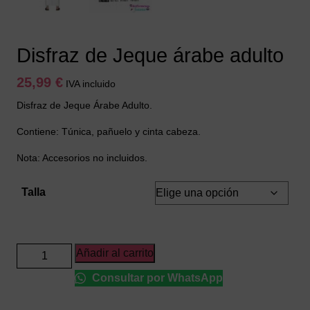
Disfraz de Jeque árabe adulto
25,99
€
IVA incluido
Disfraz de Jeque Árabe Adulto.
Contiene: Túnica, pañuelo y cinta cabeza.
Nota: Accesorios no incluidos.
Talla
Disfraz
Añadir al carrito
de
Consultar por WhatsApp
Jeque
árabe