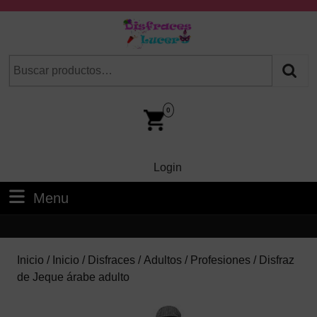
Skip
to
content
Skip
Buscar
Cuando hay resultados autocompletados, puedes utilizar las fl
to
por:
Content
Car
Im
0
Login
Login
Menu
Menu
Inicio
/
Inicio
/
Disfraces
/
Adultos
/
Profesiones
/ Disfraz
de Jeque árabe adulto