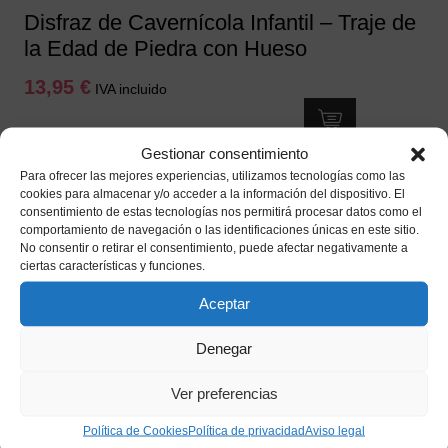
Disfraz de Cavernícola Infantil – Traje de
la Edad de Piedra con Hueso
13,95
€
IVA incluido
Este
Añadir a mi lista de deseos
producto
Gestionar consentimiento
tiene
Para ofrecer las mejores experiencias, utilizamos tecnologías como las
múltiples
cookies para almacenar y/o acceder a la información del dispositivo. El
consentimiento de estas tecnologías nos permitirá procesar datos como el
variantes.
comportamiento de navegación o las identificaciones únicas en este sitio.
Las
No consentir o retirar el consentimiento, puede afectar negativamente a
opciones
ciertas características y funciones.
se
Aceptar
pueden
elegir
Denegar
en
la
Ver preferencias
página
Política de Cookies
Política de privacidad
Aviso legal
de