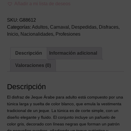
adulto
Añadir a mi lista de deseos
cantidad
SKU:
G88612
Categorías:
Adultos
,
Carnaval
,
Despedidas
,
Disfraces
,
Inicio
,
Nacionalidades
,
Profesiones
Descripción
Información adicional
Valoraciones (0)
Descripción
El disfraz de Jeque Árabe para adulto está compuesto por una
túnica larga y suelta de color blanco, que emula la vestimenta
tradicional de un jeque. La túnica es de corte simple, con un
diseño elegante y fluido. El conjunto incluye un pañuelo de
color gris, decorado con líneas negras que forman un patrón
de pequeños cuadros, añadiendo un toque auténtico y