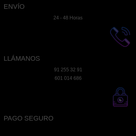
en
ENVÍO
la
24 - 48 Horas
página
de
producto
LLÁMANOS
91 255 32 91
601 014 686
PAGO SEGURO