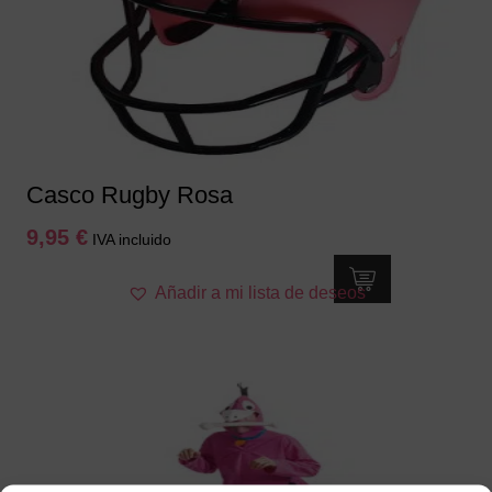
Casco Rugby Rosa
9,95
€
IVA incluido
Añadir a mi lista de deseos