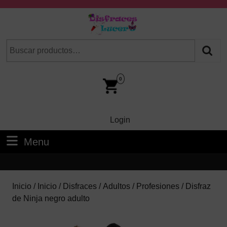
Skip
to
content
Skip
Buscar
Cuando hay resultados autocompletados, puedes utilizar las fl
to
por:
Content
Car
Im
0
Login
Login
Menu
Menu
Inicio
/
Inicio
/
Disfraces
/
Adultos
/
Profesiones
/ Disfraz
de Ninja negro adulto