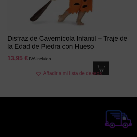
Disfraz de Cavernícola Infantil – Traje de
la Edad de Piedra con Hueso
13,95
€
IVA incluido
Este
Añadir a mi lista de deseos
producto
tiene
múltiples
variantes.
Las
opciones
se
pueden
elegir