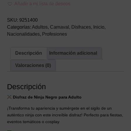
adulto
Añadir a mi lista de deseos
cantidad
SKU:
9251400
Categorías:
Adultos
,
Carnaval
,
Disfraces
,
Inicio
,
Nacionalidades
,
Profesiones
Descripción
Información adicional
Valoraciones (0)
Descripción
Disfraz de Ninja Negro para Adulto
¡Transforma tu apariencia y sumérgete en el sigilo de un
auténtico ninja con este increíble disfraz! Perfecto para fiestas,
eventos temáticos o cosplay.