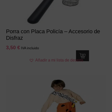
en
la
página
de
producto
Porra con Placa Policía – Accesorio de
Disfraz
3,50
€
IVA incluido
Añadir a mi lista de deseos