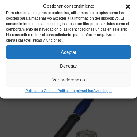
Gestionar consentimiento
Para ofrecer las mejores experiencias, utilizamos tecnologías como las
cookies para almacenar y/o acceder a la información del dispositivo. El
consentimiento de estas tecnologías nos permitirá procesar datos como el
comportamiento de navegación o las identificaciones únicas en este sitio.
No consentir o retirar el consentimiento, puede afectar negativamente a
ciertas características y funciones.
Disfraz Dinosaurio Lila Adulto
Aceptar
22,90
€
IVA incluido
Denegar
Este
Añadir a mi lista de deseos
producto
Ver preferencias
tiene
múltiples
Política de Cookies
Política de privacidad
Aviso legal
variantes.
Las
opciones
se
pueden
elegir