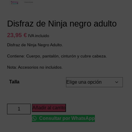
Disfraz de Ninja negro adulto
23,95
€
IVA incluido
Disfraz de Ninja Negro Adulto.
Contiene: Cuerpo, pantalón, cinturón y cubre cabeza.
Nota: Accesorios no incluidos.
Talla
Disfraz
Añadir al carrito
de
Consultar por WhatsApp
Ninja
negro