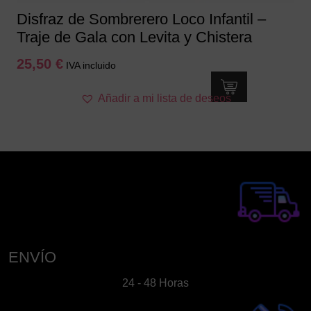
Disfraz de Sombrerero Loco Infantil –
Traje de Gala con Levita y Chistera
25,50
€
IVA incluido
Este
Añadir a mi lista de deseos
producto
tiene
múltiples
variantes.
Las
opciones
se
pueden
elegir
en
ENVÍO
la
24 - 48 Horas
página
de