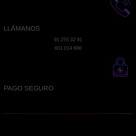
producto
LLÁMANOS
91 255 32 91
601 014 686
PAGO SEGURO