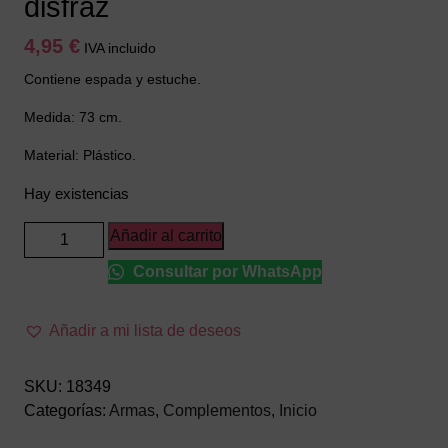
disfraz
4,95
€
IVA incluido
Contiene espada y estuche.
Medida: 73 cm.
Material: Plástico.
Hay existencias
Sable
Añadir al carrito
Japones
Consultar por WhatsApp
-
Accesorio
disfraz
Añadir a mi lista de deseos
cantidad
SKU:
18349
Categorías:
Armas
,
Complementos
,
Inicio