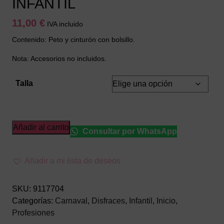
INFANTIL
11,00
€
IVA incluido
Contenido: Peto y cinturón con bolsillo.
Nota: Accesorios no incluidos.
Talla
DISFRAZ
Añadir al carrito
Consultar por WhatsApp
DE
OBRERO
Añadir a mi lista de deseos
INFANTIL
cantidad
SKU:
9117704
Categorías:
Carnaval
,
Disfraces
,
Infantil
,
Inicio
,
Profesiones