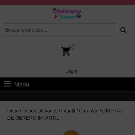
Skip
to
content
Skip
Buscar
Cuando hay resultados autocompletados, puedes utilizar las fl
to
por:
Content
Car
Im
0
Login
Login
Menu
Menu
Inicio
/
Inicio
/
Disfraces
/
Infantil
/
Carnaval
/ DISFRAZ
DE OBRERO INFANTIL