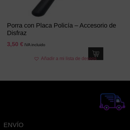
la
página
de
producto
Porra con Placa Policía – Accesorio de
Disfraz
3,50
€
IVA incluido
Añadir a mi lista de deseos
ENVÍO