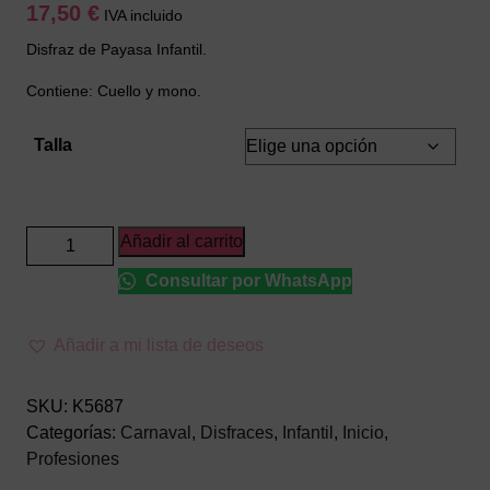
17,50
€
IVA incluido
Disfraz de Payasa Infantil.
Contiene: Cuello y mono.
Talla
Disfraz
Añadir al carrito
de
Consultar por WhatsApp
Payasa
infantil
cantidad
Añadir a mi lista de deseos
SKU:
K5687
Categorías:
Carnaval
,
Disfraces
,
Infantil
,
Inicio
,
Profesiones