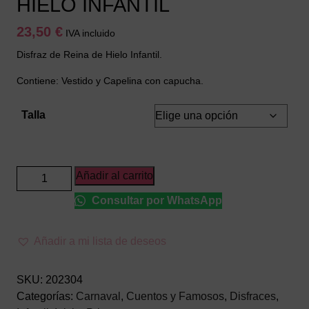
HIELO INFANTIL
23,50
€
IVA incluido
Disfraz de Reina de Hielo Infantil.
Contiene: Vestido y Capelina con capucha.
Talla
DISFRAZ
Añadir al carrito
DE
Consultar por WhatsApp
REINA
DE
HIELO
Añadir a mi lista de deseos
INFANTIL
cantidad
SKU:
202304
Categorías:
Carnaval
,
Cuentos y Famosos
,
Disfraces
,