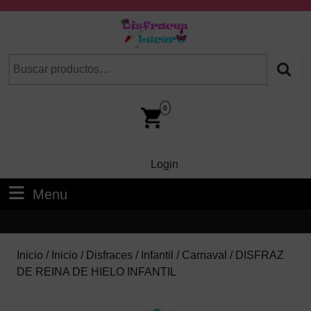
Skip
to
content
Skip
Buscar
Cuando hay resultados autocompletados, puedes utilizar las fl
to
por:
Content
Car
Im
0
Login
Login
Menu
Menu
Inicio
/
Inicio
/
Disfraces
/
Infantil
/
Carnaval
/ DISFRAZ
DE REINA DE HIELO INFANTIL