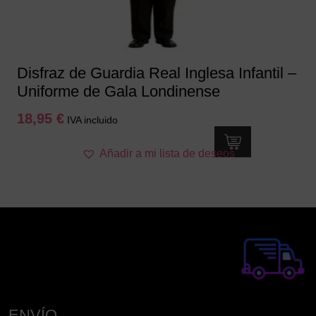
Disfraz de Guardia Real Inglesa Infantil –
Uniforme de Gala Londinense
18,95
€
IVA incluido
Este
Añadir a mi lista de deseos
producto
tiene
múltiples
variantes.
Las
opciones
se
pueden
elegir
en
ENVÍO