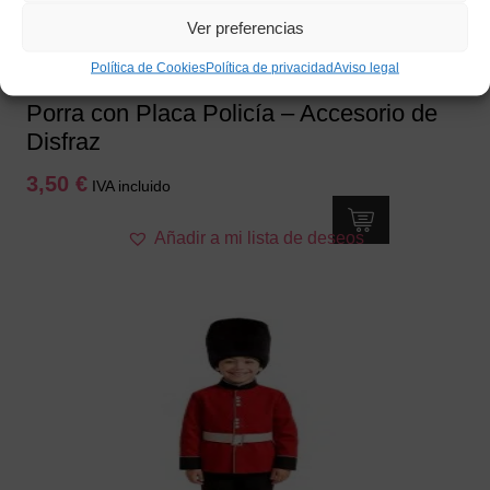
Ver preferencias
Política de Cookies
Política de privacidad
Aviso legal
Porra con Placa Policía – Accesorio de
Disfraz
3,50
€
IVA incluido
Añadir a mi lista de deseos