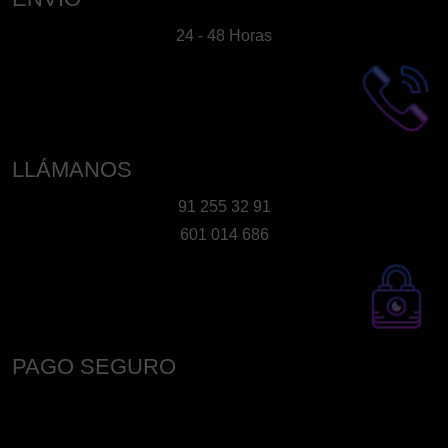
la
24 - 48 Horas
página
de
producto
LLÁMANOS
91 255 32 91
601 014 686
PAGO SEGURO