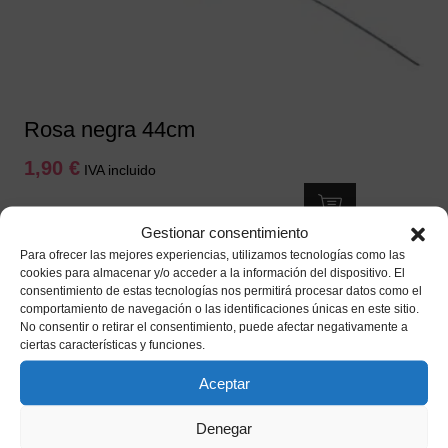
Rosa negra 44cm
1,90
€
IVA incluido
Añadir a mi lista de deseos
Gestionar consentimiento
Para ofrecer las mejores experiencias, utilizamos tecnologías como las
cookies para almacenar y/o acceder a la información del dispositivo. El
consentimiento de estas tecnologías nos permitirá procesar datos como el
comportamiento de navegación o las identificaciones únicas en este sitio.
No consentir o retirar el consentimiento, puede afectar negativamente a
ciertas características y funciones.
Aceptar
Denegar