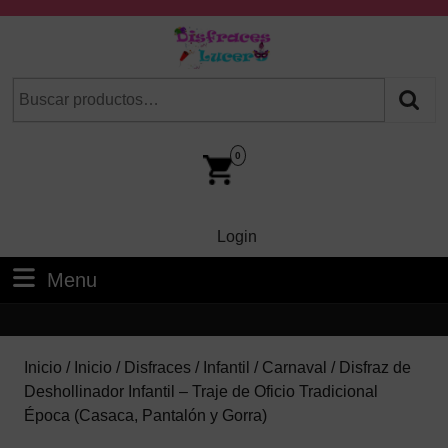
Skip
to
content
Skip
Buscar
Cuando hay resultados autocompletados, puedes utilizar las fl
to
por:
Content
Car
Im
0
Login
Login
Menu
Menu
Inicio
/
Inicio
/
Disfraces
/
Infantil
/
Carnaval
/ Disfraz de
Deshollinador Infantil – Traje de Oficio Tradicional
Época (Casaca, Pantalón y Gorra)