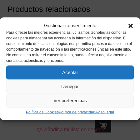
Productos relacionados
Gestionar consentimiento
Para ofrecer las mejores experiencias, utilizamos tecnologías como las
cookies para almacenar y/o acceder a la información del dispositivo. El
consentimiento de estas tecnologías nos permitirá procesar datos como el
comportamiento de navegación o las identificaciones únicas en este sitio.
No consentir o retirar el consentimiento, puede afectar negativamente a
ciertas características y funciones.
Aceptar
Denegar
Ver preferencias
Gafas Steampunk Doradas
Política de Cookies
Política de privacidad
Aviso legal
4,50
€
IVA incluido
Añadir a mi lista de deseos