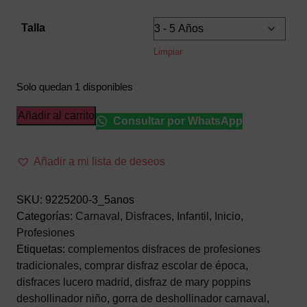
Talla
Limpiar
Solo quedan 1 disponibles
Disfraz
Añadir al carrito
Consultar por WhatsApp
de
Deshollinador
Añadir a mi lista de deseos
Infantil
–
Traje
SKU:
9225200-3_5anos
de
Categorías:
Carnaval
,
Disfraces
,
Infantil
,
Inicio
,
Oficio
Profesiones
Tradicional
Etiquetas:
complementos disfraces de profesiones
Época
tradicionales
,
comprar disfraz escolar de época
,
(Casaca,
disfraces lucero madrid
,
disfraz de mary poppins
Pantalón
deshollinador niño
,
gorra de deshollinador carnaval
,