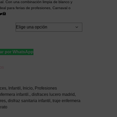
onal. Con una combinación limpia de blanco y
ideal para ferias de profesiones, Carnaval o
❤️🏥
ar por WhatsApp
eos
aces
,
Infantil
,
Inicio
,
Profesiones
fermera infantil.
,
disfraces lucero madrid
,
ares
,
disfraz sanitaria infantil
,
traje enfermera
rato