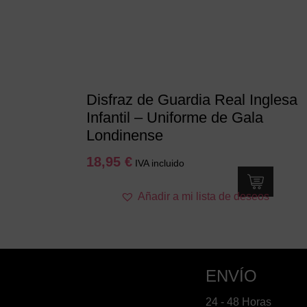
Disfraz de Guardia Real Inglesa
Infantil – Uniforme de Gala
Londinense
18,95
€
IVA incluido
Este
Añadir a mi lista de deseos
producto
tiene
múltiples
variantes.
Las
ENVÍO
opciones
se
24 - 48 Horas