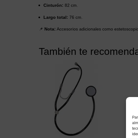
Cinturón:
82 cm.
Largo total:
76 cm.
📌
Nota:
Accesorios adicionales como estetoscopio
También te recomen
Par
alm
tec
ide