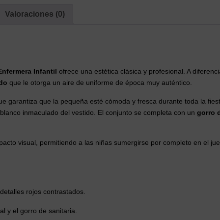
Delantal
cantidad
Valoraciones (0)
Enfermera Infantil
ofrece una estética clásica y profesional. A diferen
ado
que le otorga un aire de uniforme de época muy auténtico.
 que garantiza que la pequeña esté cómoda y fresca durante toda la fies
el blanco inmaculado del vestido. El conjunto se completa con un
gorro 
pacto visual, permitiendo a las niñas sumergirse por completo en el ju
detalles rojos contrastados.
l y el gorro de sanitaria.