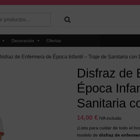
r
 hay resultados autocompletados, puedes utilizar las flechas de 
Decoración
Ofertas
Disfraz de Enfermera de Época Infantil – Traje de Sanitaria con 
Disfraz de
Época Infan
Sanitaria c
14,00
€
IVA incluido
¡Lista para cuidar de todo el ho
modelo de
disfraz de enfermer