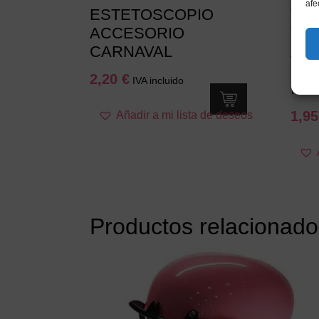
afe
ESTETOSCOPIO
Toc
ACCESORIO
Tel
CARNAVAL
Acce
para
2,20
€
IVA incluido
Infan
1,9
Añadir a mi lista de deseos
Productos relacionado