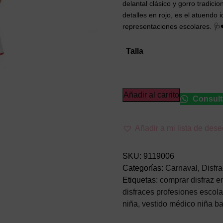
delantal clásico y gorro tradici
detalles en rojo, es el atuendo 
representaciones escolares. 🩺
Talla
Disfraz
Añadir al carrito
Consult
de
Enfermera
Añadir a mi lista de des
de
Época
Infantil
SKU:
9119006
–
Categorías:
Carnaval
,
Disfr
Traje
Etiquetas:
comprar disfraz en
de
disfraces profesiones escol
Sanitaria
niña
,
vestido médico niña ba
con