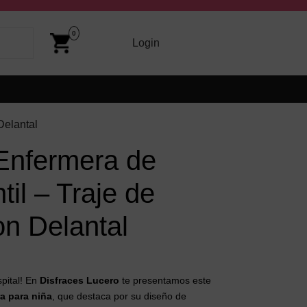
Cart
Image
0
arriba y abajo para revisarlos y Enter para ir a la página dese
Login
Login
Delantal
 Enfermera de
til – Traje de
on Delantal
spital! En
Disfraces Lucero
te presentamos este
a para niña
, que destaca por su diseño de