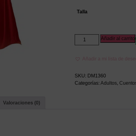
Talla
Disfraz
Añadir al carrito
de
Caperucita
Añadir a mi lista de des
Vampira
Adulto
cantidad
SKU:
DM1360
Categorías:
Adultos
,
Cuento
Valoraciones (0)