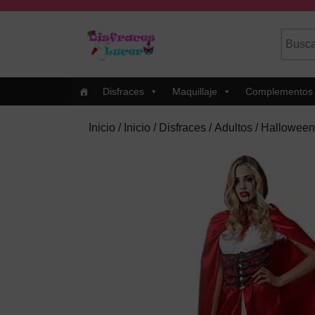
Skip
to
Busca
Cuando
content
por:
Skip
to
Content
Disfraces
Maquillaje
Complementos
Inicio
/
Inicio
/
Disfraces
/
Adultos
/
Halloween