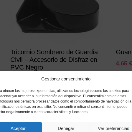
Tricornio Sombrero de Guardia
Guant
Civil – Accesorio de Disfraz en
4,65
PVC Negro
4,95
€
Gestionar consentimiento
IVA incluido
a ofrecer las mejores experiencias, utilizamos tecnologías como las cookies para
Añadir a mi lista de deseos
acenar y/o acceder a la información del dispositivo. El consentimiento de estas
nologías nos permitirá procesar datos como el comportamiento de navegación o la
ntificaciones únicas en este sitio. No consentir o retirar el consentimiento, puede
ctar negativamente a ciertas características y funciones.
Aceptar
Denegar
Ver preferencias