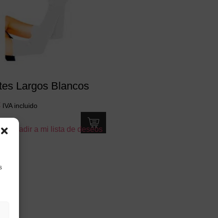
es Largos Blancos
€
IVA incluido
Añadir a mi lista de deseos
s