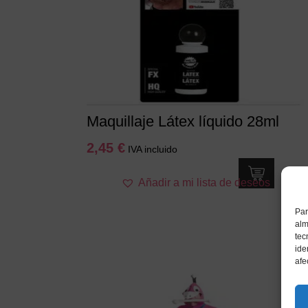
Maquillaje Látex líquido 28ml
2,45
€
IVA incluido
Añadir a mi lista de deseos
Par
alm
tec
ide
afe