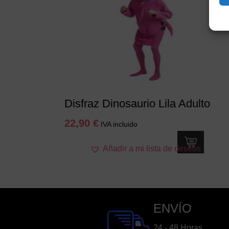
Disfraz Dinosaurio Lila Adulto
22,90
€
IVA incluido
Este
Añadir a mi lista de deseos
producto
tiene
múltiples
variantes.
Las
ENVÍO
opciones
se
24 - 48 Horas