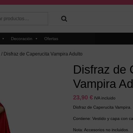
r
 hay resultados autocompletados, puedes utilizar las flechas de 
Decoración
Ofertas
/ Disfraz de Caperucita Vampira Adulto
Disfraz de 
Vampira Ad
23,90
€
IVA incluido
Disfraz de Caperucita Vampira.
Contiene: Vestido y capa con c
Nota: Accesorios no incluidos.