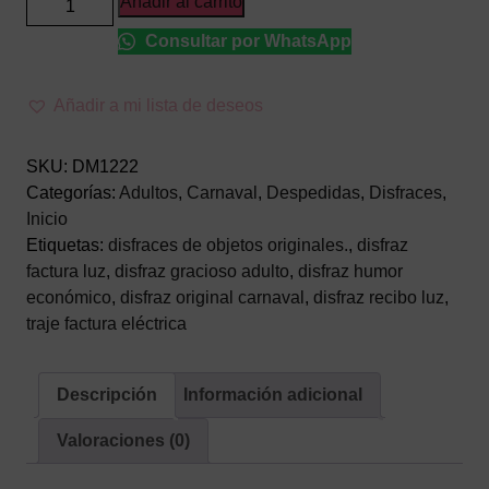
Añadir al carrito
de
Consultar por WhatsApp
Factura
de
la
Añadir a mi lista de deseos
Luz
Adulto
SKU:
DM1222
–
Categorías:
Adultos
,
Carnaval
,
Despedidas
,
Disfraces
,
Traje
Inicio
de
Etiquetas:
disfraces de objetos originales.
,
disfraz
Susto
factura luz
,
disfraz gracioso adulto
,
disfraz humor
Económico
económico
,
disfraz original carnaval
,
disfraz recibo luz
,
cantidad
traje factura eléctrica
Descripción
Información adicional
Valoraciones (0)