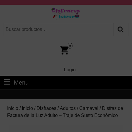
Skip
to
content
Skip
Buscar
Cuando hay resultados autocompletados, puedes utilizar las fl
to
por:
Content
Car
Im
0
Login
Login
Menu
Menu
Inicio
/
Inicio
/
Disfraces
/
Adultos
/
Carnaval
/ Disfraz de
Factura de la Luz Adulto – Traje de Susto Económico