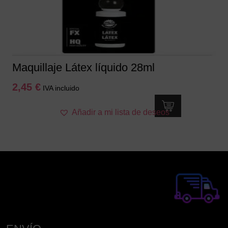
en
la
página
de
producto
Maquillaje Látex líquido 28ml
2,45
€
IVA incluido
Añadir a mi lista de deseos