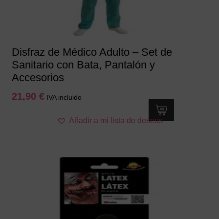
la
página
de
producto
Disfraz de Médico Adulto – Set de
Sanitario con Bata, Pantalón y
Accesorios
21,90
€
IVA incluido
Este
Añadir a mi lista de deseos
producto
tiene
múltiples
variantes.
Las
opciones
se
pueden
elegir