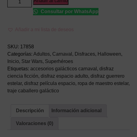
Añadir al carrito
de
Consultar por WhatsApp
Guerrero
Estelar
Adulto
Añadir a mi lista de deseos
–
Traje
SKU:
17858
de
Categorías:
Adultos
,
Carnaval
,
Disfraces
,
Halloween
,
Caballero
Inicio
,
Star Wars
,
Superhéroes
Galáctico
Etiquetas:
accesorios galácticos carnaval
,
disfraz
cantidad
ciencia ficción
,
disfraz espacio adulto
,
disfraz guerrero
estelar
,
disfraz película espacio
,
ropa de maestro estelar
,
traje caballero galáctico
Descripción
Información adicional
Valoraciones (0)