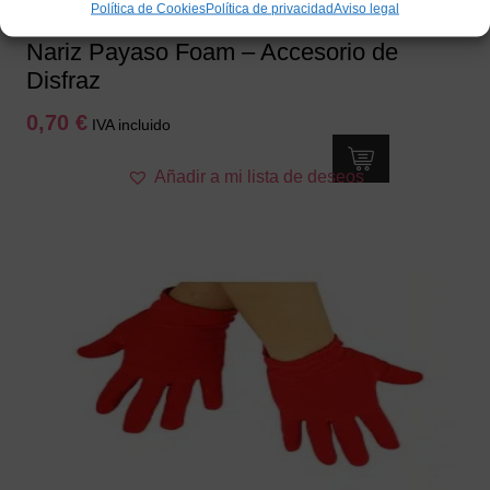
Política de Cookies
Política de privacidad
Aviso legal
Nariz Payaso Foam – Accesorio de
Disfraz
0,70
€
IVA incluido
Añadir a mi lista de deseos