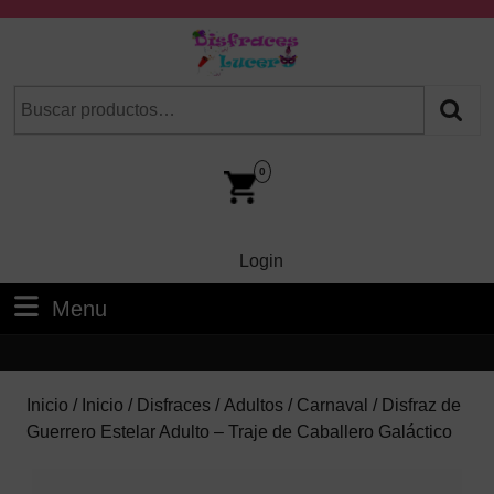
Skip
to
content
Skip
Buscar
Cuando hay resultados autocompletados, puedes utilizar las fl
to
por:
Content
Car
Im
0
Login
Login
Menu
Menu
Inicio
/
Inicio
/
Disfraces
/
Adultos
/
Carnaval
/ Disfraz de
Guerrero Estelar Adulto – Traje de Caballero Galáctico