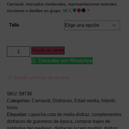
Carnaval, mercados medievales, representaciones teatrales
escolares o desfiles en grupo.
Talla
Disfraz
Añadir al carrito
de
Consultar por WhatsApp
Guerrero
Medieval
Infantil
Añadir a mi lista de deseos
–
Traje
SKU:
59736
de
Categorías:
Carnaval
,
Disfraces
,
Edad media
,
Infantil
,
Caballero
Inicio
Cruzado
Etiquetas:
capucha cota de malla disfraz
,
complementos
Rojo
disfraces de guerreros de época
,
comprar trajes de
y
soldados del medievo
,
disfraces lucero madrid
,
disfraz