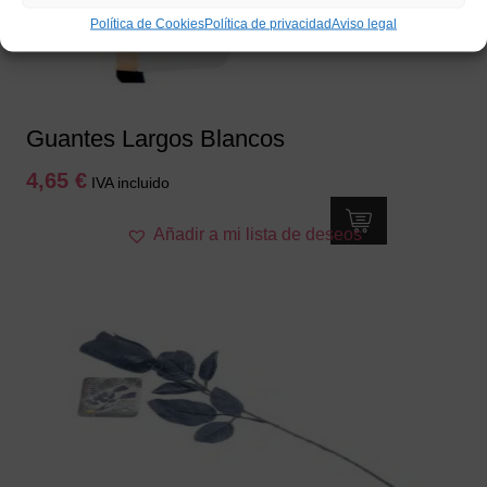
Política de Cookies
Política de privacidad
Aviso legal
Guantes Largos Blancos
4,65
€
IVA incluido
Añadir a mi lista de deseos