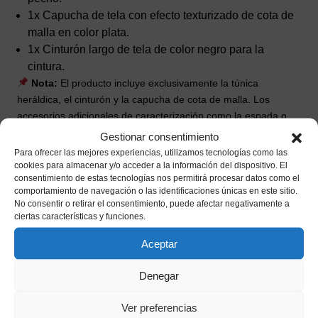
1x Capucha de tela con efecto texturizado de cota de
malla en color plata.
1x Cinturón largo de tela de color negro para la
cintura.
Nota:
El producto incluye exclusivamente la túnica
heráldica, el cinturón y la capucha de cota de malla. Los
accesorios adicionales de caracterización como la espada o
florete de juguete, los pantalones o mallas negras interiores,
Gestionar consentimiento
las botas ni el calzado de cuero están incluidos.
Para ofrecer las mejores experiencias, utilizamos tecnologías como las
cookies para almacenar y/o acceder a la información del dispositivo. El
consentimiento de estas tecnologías nos permitirá procesar datos como el
comportamiento de navegación o las identificaciones únicas en este sitio.
Productos relacionados
No consentir o retirar el consentimiento, puede afectar negativamente a
ciertas características y funciones.
Aceptar
Denegar
Ver preferencias