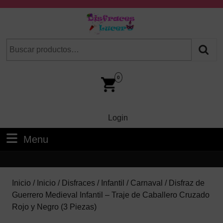
Skip
to
content
Skip
Buscar
Cuando hay resultados autocompletados, puedes utilizar las fl
to
por:
Content
Car
Im
0
Login
Login
Menu
Menu
Inicio
/
Inicio
/
Disfraces
/
Infantil
/
Carnaval
/ Disfraz de
Guerrero Medieval Infantil – Traje de Caballero Cruzado
Rojo y Negro (3 Piezas)