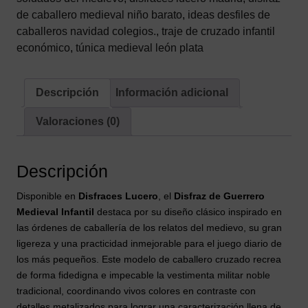
Negro
de caballero medieval niño barato
,
ideas desfiles de
(3
caballeros navidad colegios.
,
traje de cruzado infantil
Piezas)
económico
,
túnica medieval león plata
cantidad
Descripción
Información adicional
Valoraciones (0)
Descripción
Disponible en
Disfraces Lucero
, el
Disfraz de Guerrero
Medieval Infantil
destaca por su diseño clásico inspirado en
las órdenes de caballería de los relatos del medievo, su gran
ligereza y una practicidad inmejorable para el juego diario de
los más pequeños. Este modelo de caballero cruzado recrea
de forma fidedigna e impecable la vestimenta militar noble
tradicional, coordinando vivos colores en contraste con
detalles metalizados para lograr una caracterización llena de