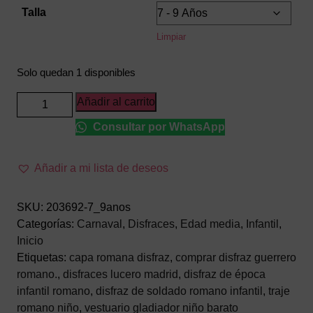
Talla
Limpiar
Solo quedan 1 disponibles
Disfraz
Añadir al carrito
de
Consultar por WhatsApp
Guerrero
Romano
Infantil
Añadir a mi lista de deseos
–
Traje
SKU:
203692-7_9anos
de
Categorías:
Carnaval
,
Disfraces
,
Edad media
,
Infantil
,
Gladiador
Inicio
para
Etiquetas:
capa romana disfraz
,
comprar disfraz guerrero
Niños
romano.
,
disfraces lucero madrid
,
disfraz de época
con
infantil romano
,
disfraz de soldado romano infantil
,
traje
Capa
romano niño
,
vestuario gladiador niño barato