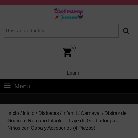
Skip
to
content
Skip
Buscar
Cuando hay resultados autocompletados, puedes utilizar las fl
to
por:
Content
Car
Im
0
Login
Login
Menu
Menu
Inicio
/
Inicio
/
Disfraces
/
Infantil
/
Carnaval
/ Disfraz de
Guerrero Romano Infantil – Traje de Gladiador para
Niños con Capa y Accesorios (4 Piezas)