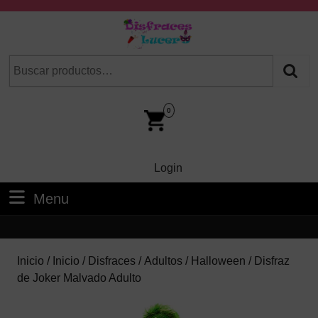
Skip
to
content
Skip
Buscar
Cuando hay resultados autocompletados, puedes utilizar las fl
to
por:
Content
Car
Im
0
Login
Login
Menu
Menu
Inicio
/
Inicio
/
Disfraces
/
Adultos
/
Halloween
/ Disfraz
de Joker Malvado Adulto