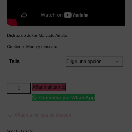
Disfraz de Joker Malvado Adulto
Contiene: Mono y máscara.
Talla
Disfraz
Añadir al carrito
de
Consultar por WhatsApp
Joker
Malvado
Adulto
Añadir a mi lista de deseos
cantidad
SKU:
07312